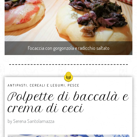
Focaccia con gorgonzola e radicchio saltato
ANTIPASTI
,
CEREALI E LEGUMI
,
PESCE
Polpette di baccalà e
crema di ceci
by Serena Santolamazza