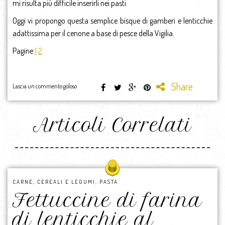
mi risulta più difficile inserirli nei pasti.
Oggi vi propongo questa semplice bisque di gamberi e lenticchie
adattissima per il cenone a base di pesce della Vigilia.
Pagine
1
2
Share
Lascia un commento goloso
Articoli Correlati
CARNE
,
CEREALI E LEGUMI
,
PASTA
Fettuccine di farina
di lenticchie al