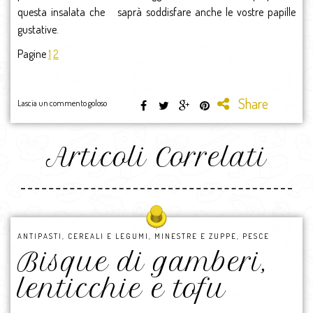
questa insalata che saprà soddisfare anche le vostre papille
gustative.
Pagine
1
2
Share
Lascia un commento goloso
Articoli Correlati
ANTIPASTI
,
CEREALI E LEGUMI
,
MINESTRE E ZUPPE
,
PESCE
Bisque di gamberi,
lenticchie e tofu