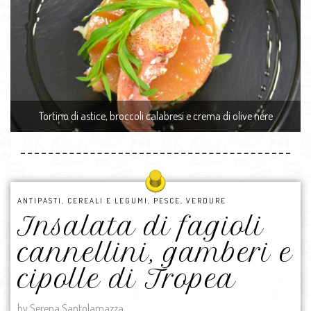
Tortino di astice, broccoli calabresi e crema di olive nere
ANTIPASTI
,
CEREALI E LEGUMI
,
PESCE
,
VERDURE
Insalata di fagioli
cannellini, gamberi e
cipolle di Tropea
by Serena Santolamazza