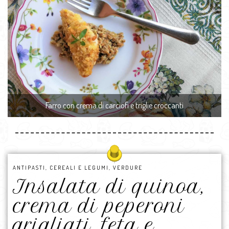
Farro con crema di carciofi e triglie croccanti
ANTIPASTI
,
CEREALI E LEGUMI
,
VERDURE
Insalata di quinoa,
crema di peperoni
grigliati, feta e