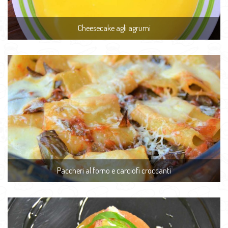
Cheesecake agli agrumi
Paccheri al forno e carciofi croccanti