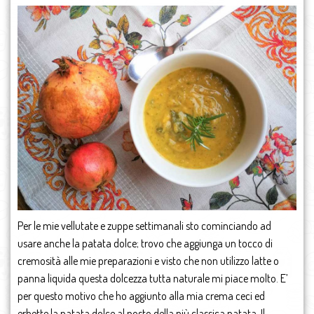
Per le mie vellutate e zuppe settimanali sto cominciando ad
usare anche la patata dolce; trovo che aggiunga un tocco di
cremosità alle mie preparazioni e visto che non utilizzo latte o
panna liquida questa dolcezza tutta naturale mi piace molto. E’
per questo motivo che ho aggiunto alla mia crema ceci ed
erbette la patata dolce al posto della più classica patata. Il