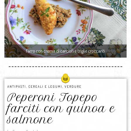
Farro con crema di carciofi e triglie croccanti
ANTIPASTI
,
CEREALI E LEGUMI
,
VERDURE
Peperoni Topepo
farciti con quinoa e
salmone