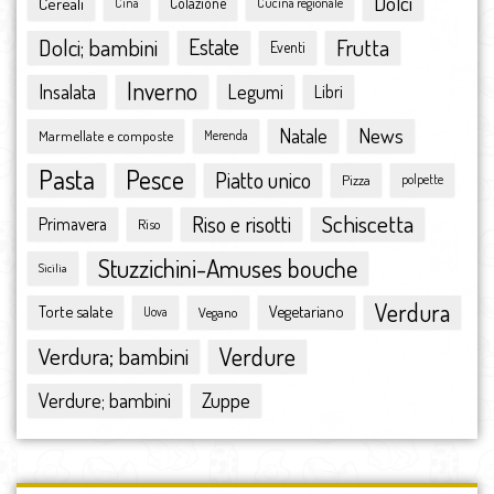
Dolci
Cereali
Colazione
Cina
Cucina regionale
aprile 2016
marzo 2016
Dolci; bambini
Estate
Frutta
Eventi
febbraio 2016
Inverno
Insalata
Legumi
Libri
gennaio 2016
dicembre 2015
Natale
News
Marmellate e composte
Merenda
novembre 2015
Pasta
Pesce
ottobre 2015
Piatto unico
Pizza
polpette
settembre 2015
Schiscetta
Riso e risotti
Primavera
Riso
agosto 2015
luglio 2015
Stuzzichini-Amuses bouche
Sicilia
giugno 2015
Verdura
Torte salate
Vegetariano
Vegano
maggio 2015
Uova
aprile 2015
Verdura; bambini
Verdure
marzo 2015
febbraio 2015
Zuppe
Verdure; bambini
gennaio 2015
dicembre 2014
novembre 2014