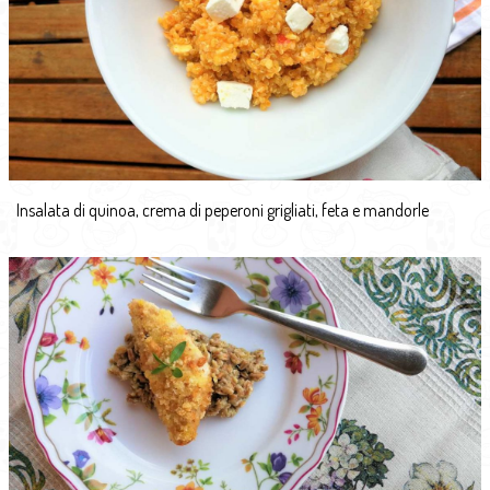
Insalata di quinoa, crema di peperoni grigliati, feta e mandorle