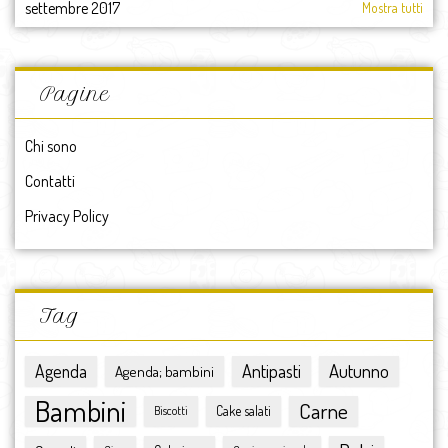
settembre 2017
Mostra tutti
agosto 2017
luglio 2017
giugno 2017
Pagine
maggio 2017
aprile 2017
Chi sono
marzo 2017
Contatti
febbraio 2017
gennaio 2017
Privacy Policy
2017
dicembre 2016
novembre 2016
ottobre 2016
Tag
settembre 2016
agosto 2016
Antipasti
Autunno
Agenda
Agenda; bambini
luglio 2016
Bambini
Carne
giugno 2016
Cake salati
Biscotti
maggio 2016