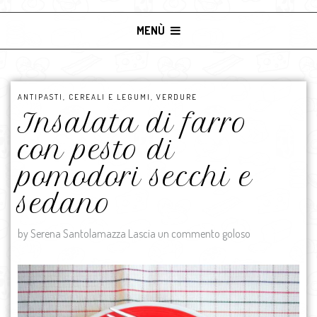
MENÙ
ANTIPASTI
,
CEREALI E LEGUMI
,
VERDURE
Insalata di farro
con pesto di
pomodori secchi e
sedano
by Serena Santolamazza
Lascia un commento goloso