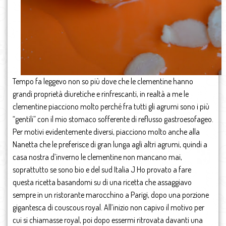
Tempo fa leggevo non so più dove che le clementine hanno
grandi proprietà diuretiche e rinfrescanti, in realtà a me le
clementine piacciono molto perché fra tutti gli agrumi sono i più
“gentili” con il mio stomaco sofferente di reflusso gastroesofageo.
Per motivi evidentemente diversi, piacciono molto anche alla
Nanetta che le preferisce di gran lunga agli altri agrumi, quindi a
casa nostra d’inverno le clementine non mancano mai,
soprattutto se sono bio e del sud Italia J Ho provato a fare
questa ricetta basandomi su di una ricetta che assaggiavo
sempre in un ristorante marocchino a Parigi, dopo una porzione
gigantesca di couscous royal. All’inizio non capivo il motivo per
cui si chiamasse royal, poi dopo essermi ritrovata davanti una