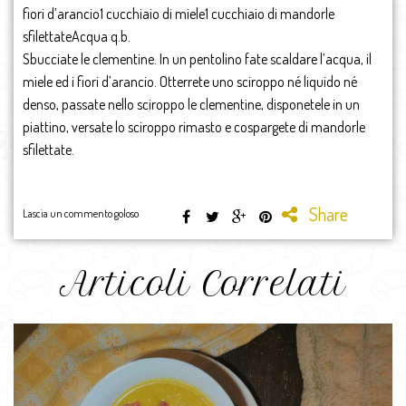
fiori d’arancio1 cucchiaio di miele1 cucchiaio di mandorle
sfilettateAcqua q.b.
Sbucciate le clementine. In un pentolino fate scaldare l’acqua, il
miele ed i fiori d’arancio. Otterrete uno sciroppo né liquido né
denso, passate nello sciroppo le clementine, disponetele in un
piattino, versate lo sciroppo rimasto e cospargete di mandorle
sfilettate.
Share
Lascia un commento goloso
Articoli Correlati