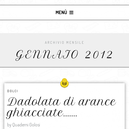
MENÙ
ARCHIVIO MENSILE
GENNAIO 2012
DOLCI
Dadolata di arance
ghiacciate…….
by Quaderni Golosi