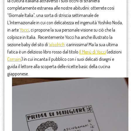
la cultura italiana attraverso i suoi occhi di straniera
completamente estranea alle nostre abitudini: otterrete così
“Giornale Italia”, una sorta di striscia settimanale de
L’Internazionale in cui con delicatezza ed ingenuità Yoshiko Noda,
in arte
Yocci
, ci propone la sua personale visione su ciò che la
colpisce in Italia. Recentemente Yocci ha anche illustrato la
sezione baby del sito di
Woolrich
: carinissima! Ma la sua ultima
fatica è un delizioso libro rosso dal titolo
Il Menù di Yocci
(edizioni
Corraini
) in cui incanta il pubblico con i suoi delicati disegni e
guida il lettore alla scoperta delle ricette basic della cucina
giapponese.