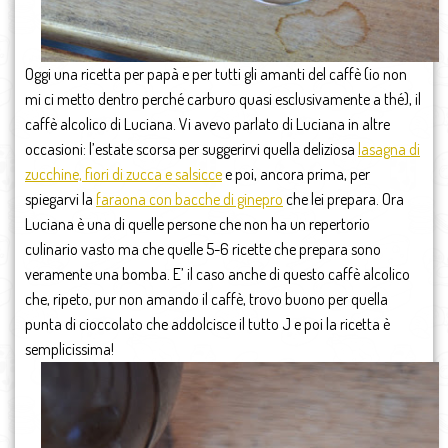
Oggi una ricetta per papà e per tutti gli amanti del caffè (io non
mi ci metto dentro perché carburo quasi esclusivamente a thé), il
caffè alcolico di Luciana. Vi avevo parlato di Luciana in altre
occasioni: l’estate scorsa per suggerirvi quella deliziosa
lasagna di
zucchine, fiori di zucca e salsicce
e poi, ancora prima, per
spiegarvi la
faraona con bacche di ginepro
che lei prepara. Ora
Luciana è una di quelle persone che non ha un repertorio
culinario vasto ma che quelle 5-6 ricette che prepara sono
veramente una bomba. E’ il caso anche di questo caffè alcolico
che, ripeto, pur non amando il caffè, trovo buono per quella
punta di cioccolato che addolcisce il tutto J e poi la ricetta è
semplicissima!