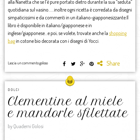
alla Nanetta che se l’è pure portato dietro durante la sua “seduta”
quotidiana sul vasino……inoltre ogni ricetta è corredata da disegni
simpaticissimi e da commenti in un italiano-giapponesizzante.Il
libro è disponibile in italiano/giapponese e in
inglese/giapponese…e poi, se volete, trovate anche la
shopping
bag
in cotone bio decorata con i disegni di Yocci.
Share
Lascia un commento goloso
DOLCI
Clementine al miele
e mandorle sfilettate
by Quaderni Golosi