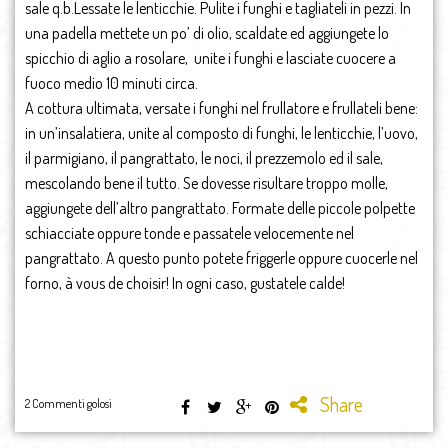
sale q.b.Lessate le lenticchie. Pulite i funghi e tagliateli in pezzi. In
una padella mettete un po’ di olio, scaldate ed aggiungete lo
spicchio di aglio a rosolare, unite i funghi e lasciate cuocere a
fuoco medio 10 minuti circa.
A cottura ultimata, versate i funghi nel frullatore e frullateli bene:
in un’insalatiera, unite al composto di funghi, le lenticchie, l’uovo,
il parmigiano, il pangrattato, le noci, il prezzemolo ed il sale,
mescolando bene il tutto. Se dovesse risultare troppo molle,
aggiungete dell’altro pangrattato. Formate delle piccole polpette
schiacciate oppure tonde e passatele velocemente nel
pangrattato. A questo punto potete friggerle oppure cuocerle nel
forno, à vous de choisir! In ogni caso, gustatele calde!
Share
2 Commenti golosi