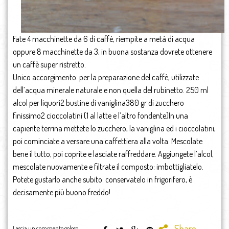
Fate 4 macchinette da 6 di caffè, riempite a metà di acqua
oppure 8 macchinette da 3, in buona sostanza dovrete ottenere
un caffè super ristretto.
Unico accorgimento: per la preparazione del caffè, utilizzate
dell’acqua minerale naturale e non quella del rubinetto. 250 ml
alcol per liquori2 bustine di vaniglina380 gr di zucchero
finissimo2 cioccolatini (1 al latte e l’altro fondente)In una
capiente terrina mettete lo zucchero, la vaniglina ed i cioccolatini,
poi cominciate a versare una caffettiera alla volta. Mescolate
bene il tutto, poi coprite e lasciate raffreddare. Aggiungete l’alcol,
mescolate nuovamente e filtrate il composto: imbottigliatelo.
Potete gustarlo anche subito: conservatelo in frigorifero, è
decisamente più buono freddo!
Share
Lascia un commento goloso