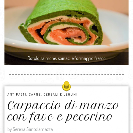
Rotolo salmone, spinaci e formaggio fresco
ANTIPASTI
,
CARNE
,
CEREALI E LEGUMI
Carpaccio di manzo
con fave e pecorino
by Serena Santolamazza