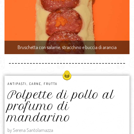
Bruschetta con salame, stracchino e buccia di arancia
ANTIPASTI
,
CARNE
,
FRUTTA
Polpette di pollo al
profumo di
mandarino
by Serena Santolamazza