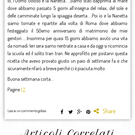
io, l’Uomo Goloso e la Nanetta…..Siamo stati dapprima al mare
dove abbiamo passato 5 giorni all’insegna del relax, del sole e
delle camminate lungo la spiaggia deserta…..Poi io e la Nanetta
siamo tornate e ripartite alla volta di Roma dove abbiamo
festeggiato il 50emo anniversario di matrimonio dei miei
genitori……Insomma per quasi 15 giorni abbiamo avuto una vita
da nomadi. Ieri sera siamo rientrate a casa e da oggi si ricomincia
la scuola ed il solito tran tran. Ne approfitto per postarvi questa
ricetta che avevo provato giusto un paio di settimane fa e che
sicuramente rifarò a breve perché ci è piaciuta molto.
Buona settimana corta….
Pagine
1
2
Share
Lascia un commento goloso
Articoli Correlati