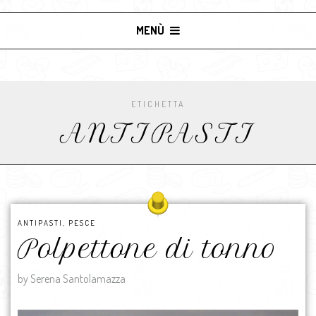
MENÙ
ETICHETTA
ANTIPASTI
ANTIPASTI
,
PESCE
Polpettone di tonno
by Serena Santolamazza