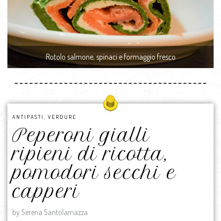
Rotolo salmone, spinaci e formaggio fresco
ANTIPASTI
,
VERDURE
Peperoni gialli
ripieni di ricotta,
pomodori secchi e
capperi
by Serena Santolamazza