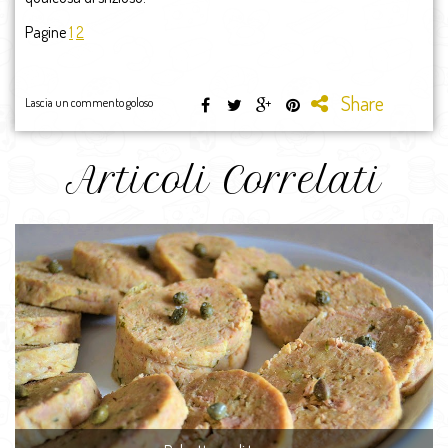
Pagine
1
2
Share
Lascia un commento goloso
Articoli Correlati