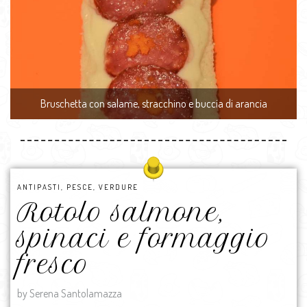
Bruschetta con salame, stracchino e buccia di arancia
ANTIPASTI
,
PESCE
,
VERDURE
Rotolo salmone,
spinaci e formaggio
fresco
by Serena Santolamazza