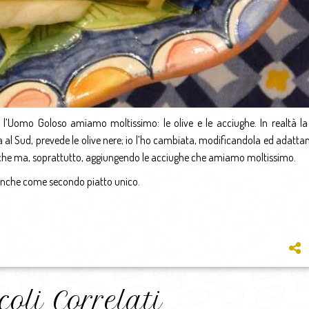
 l’Uomo Goloso amiamo moltissimo: le olive e le acciughe. In realtà la 
sa al Sud, prevede le olive nere; io l’ho cambiata, modificandola ed adatta
giasche ma, soprattutto, aggiungendo le acciughe che amiamo moltissimo.
a anche come secondo piatto unico.
coli Correlati