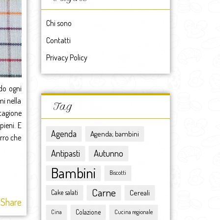
maggio 2017
aprile 2017
Chi sono
marzo 2017
Contatti
febbraio 2017
gennaio 2017
Privacy Policy
2017
dicembre 2016
do ogni
novembre 2016
i nella
ottobre 2016
Tag
stagione
settembre 2016
pieni. E
agosto 2016
Agenda
Agenda; bambini
arro che
luglio 2016
giugno 2016
Antipasti
Autunno
maggio 2016
Bambini
Biscotti
aprile 2016
marzo 2016
Carne
Cereali
Cake salati
Share
febbraio 2016
Colazione
gennaio 2016
Cina
Cucina regionale