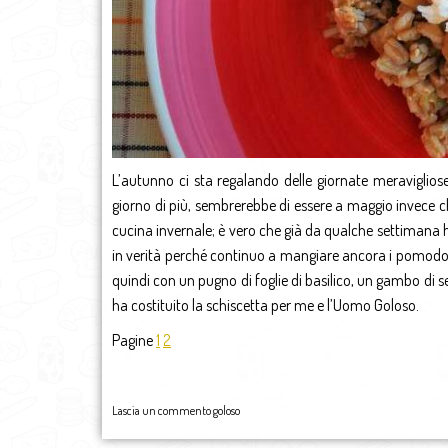
L’autunno ci sta regalando delle giornate meraviglios
giorno di più, sembrerebbe di essere a maggio invece 
cucina invernale; è vero che già da qualche settimana h
in verità perché continuo a mangiare ancora i pomodori e
quindi con un pugno di foglie di basilico, un gambo di
ha costituito la schiscetta per me e l’Uomo Goloso.
Pagine
1
2
Lascia un commento goloso