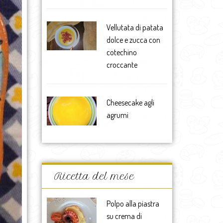
Vellutata di patata
dolce e zucca con
cotechino
croccante
Cheesecake agli
agrumi
Ricetta del mese
Polpo alla piastra
su crema di