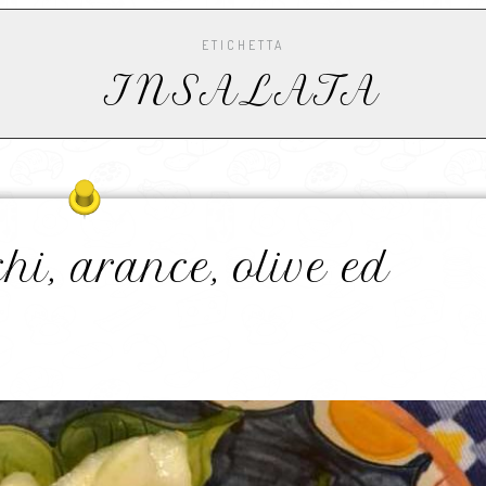
ETICHETTA
INSALATA
hi, arance, olive ed