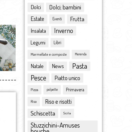
dicembre 2015
Dolci
Dolci; bambini
novembre 2015
ottobre 2015
Estate
Frutta
Eventi
settembre 2015
Inverno
Insalata
agosto 2015
luglio 2015
Legumi
Libri
giugno 2015
Marmellate e composte
maggio 2015
Merenda
aprile 2015
Pasta
Natale
News
marzo 2015
Pesce
febbraio 2015
Piatto unico
gennaio 2015
Primavera
Pizza
polpette
dicembre 2014
novembre 2014
Riso e risotti
Riso
ottobre 2014
Schiscetta
settembre 2014
Sicilia
agosto 2014
Stuzzichini-Amuses
luglio 2014
bouche