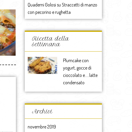
Quaderni Golosi
su
Straccetti di manzo
con pecorino e rughetta
Ricetta della
settimana
Plumcake con
yogurt, gocce di
cioccolato e…..latte
condensato
Archivi
novembre 2019