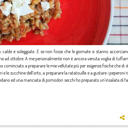
e, calde e soleggiate…E se non fosse che le giornate si stanno accorcian
che ad ottobre. A me personalmente non è ancora venuta voglia di tuffarm
o cominciato a preparare le mie vellutate più per esigenze fisiche che di 
 le zucchine dell’orto, a preparare la ratatouille e a gustare i peperoni ri
 sedano ed una manciata di pomodori secchi ho preparato un’insalata di f