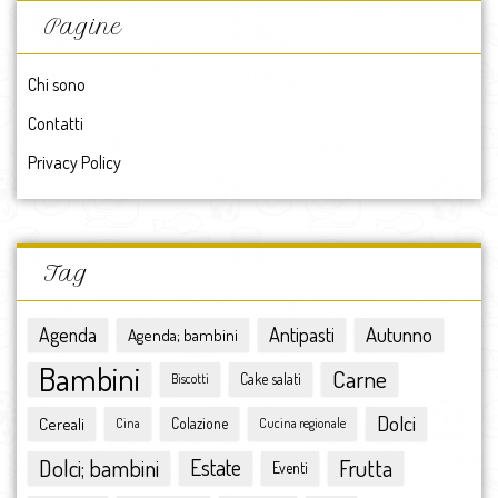
giugno 2017
Pagine
maggio 2017
aprile 2017
Chi sono
marzo 2017
Contatti
febbraio 2017
gennaio 2017
Privacy Policy
2017
dicembre 2016
novembre 2016
ottobre 2016
Tag
settembre 2016
agosto 2016
Antipasti
Autunno
Agenda
Agenda; bambini
luglio 2016
Bambini
Carne
giugno 2016
Cake salati
Biscotti
maggio 2016
Dolci
Cereali
Colazione
Cina
Cucina regionale
aprile 2016
marzo 2016
Dolci; bambini
Estate
Frutta
Eventi
febbraio 2016