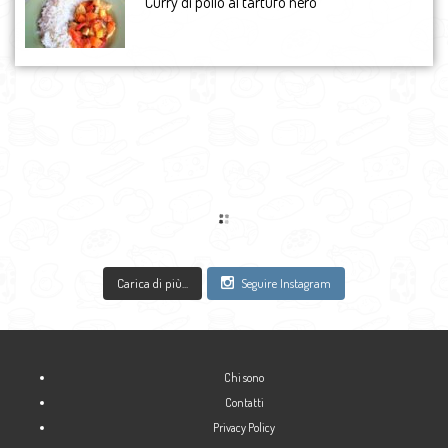
Curry di pollo al tartufo nero
luglio 2014
giugno 2014
maggio 2014
aprile 2014
marzo 2014
febbraio 2014
gennaio 2014
dicembre 2013
novembre 2013
ottobre 2013
settembre 2013
Carica di più...
Seguire Instagram
agosto 2013
luglio 2013
giugno 2013
maggio 2013
Chi sono
aprile 2013
Contatti
marzo 2013
Privacy Policy
febbraio 2013