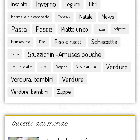
Inverno
Insalata
Legumi
Libri
gennaio 2016
dicembre 2015
Natale
News
Marmellate e composte
Merenda
novembre 2015
Pasta
Pesce
ottobre 2015
Piatto unico
Pizza
polpette
settembre 2015
Schiscetta
Riso e risotti
Primavera
Riso
agosto 2015
luglio 2015
Stuzzichini-Amuses bouche
Sicilia
giugno 2015
Verdura
Torte salate
Vegetariano
Vegano
maggio 2015
Uova
aprile 2015
Verdura; bambini
Verdure
marzo 2015
febbraio 2015
Zuppe
Verdure; bambini
gennaio 2015
dicembre 2014
novembre 2014
ottobre 2014
Ricette dal mondo
settembre 2014
agosto 2014