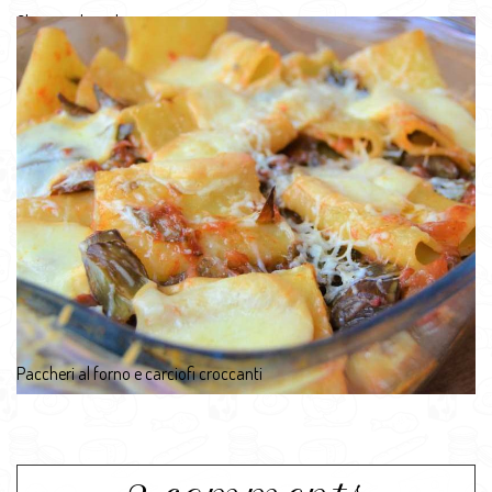
Cheesecake agli agrumi
Paccheri al forno e carciofi croccanti