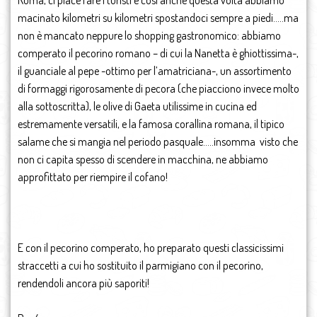
macinato kilometri su kilometri spostandoci sempre a piedi…..ma
non è mancato neppure lo shopping gastronomico: abbiamo
comperato il pecorino romano – di cui la Nanetta è ghiottissima-,
il guanciale al pepe -ottimo per l’amatriciana-, un assortimento
di formaggi rigorosamente di pecora (che piacciono invece molto
alla sottoscritta), le olive di Gaeta utilissime in cucina ed
estremamente versatili, e la famosa corallina romana, il tipico
salame che si mangia nel periodo pasquale…..insomma visto che
non ci capita spesso di scendere in macchina, ne abbiamo
approfittato per riempire il cofano!
E con il pecorino comperato, ho preparato questi classicissimi
straccetti a cui ho sostituito il parmigiano con il pecorino,
rendendoli ancora più saporiti!