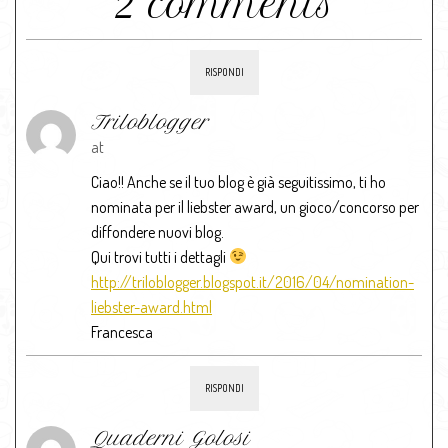
2 comments
RISPONDI
Triloblogger
at
Ciao!! Anche se il tuo blog è già seguitissimo, ti ho
nominata per il liebster award, un gioco/concorso per
diffondere nuovi blog.
Qui trovi tutti i dettagli
http://triloblogger.blogspot.it/2016/04/nomination-
liebster-award.html
Francesca
RISPONDI
Quaderni Golosi