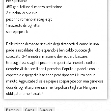
Per 4 persone
450 gr di fettine di manzo sceltissime
2 cucchiai di olio evo
pecorino romano in scaglie q.b.
1 mazzetto di rughetta
sale e pepe q.b.
Dalle fettine di manzo ricavate degli straccetti di carne. In una
padella riscaldate l’olio e quando è ben caldo cuocete gli
straccetti: 3-4 minuti al massimo dovrebbero bastare.
Grattugiate a scaglie il pecorino e quasi alla fine della cottura
ricoprire gli straccetti con il pecorino. Coprite la padella con un
coperchio e spegnete lasciando però riposare il tutto per un
minuto. Aggiustate di sale e pepe e cospargete con una generosa
dose di rughetta preventivamente pulita e tagliata. Mangiare
obbligatoriamente caldi!
Bambini
Carne
Verdura