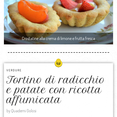
Crostatine alla crema di limone e frutta fresca
VERDURE
Tortino di radicchio
e patate con ricotta
affumicata
by Quaderni Golosi