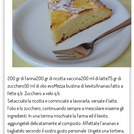
200 gr di farina200 gr di ricotta vaccina200 ml di latte75 gr di
zucchero50 ml di olio evoMezza bustina di lievitoAnanas fatto a
fette q.b. Zucchero a velo q.b.
Setacciate la ricotta e cominciate a lavorarla, versate il latte,
l’olio e lo zucchero, continuando sempre a mescolare insieme gli
ingredienti. In una terrina mischiate la farina ed il lievito,
aggiungeteli delicatamente al composto. Affettate l’ananas e
tagliatelo secondo il vostro gusto personale. Ungete una tortiera,