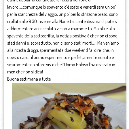
lavoro…..comunque lo spavento c’è stato e venerdì sera un po’
per la stanchezza del viaggio, un po’ per lo strizzone preso, sono
crollata alle 9.30 insieme alla Nanetta, contentissima di potersi
addormentare accoccolata vicino a mammetta. Ma oltre allo
spavento della sottoscritta, la notizia positiva è che non ci sono
stati danni e, soprattutto, non ci sono stati morti……Ma veniamo
alla ricetta di oggi, sperimentata due weekend fa: direi che, in
questo caso, il primo esperimento è perfettamente riuscito e
sicuramente da rifare visto che l’Uomo Goloso l’ha divorato in
men che non si dica!
Buona settimana a tutte!