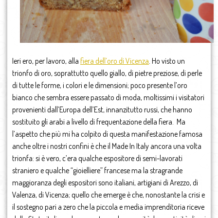
Ieri ero, per lavoro, alla
fiera dell’oro di Vicenza
. Ho visto un
trionfo di oro, soprattutto quello giallo, di pietre preziose, di perle
di tutte le forme, i colori e le dimensioni; poco presente l’oro
bianco che sembra essere passato di moda, moltissimi i visitatori
provenienti dall’Europa dell’Est, innanzitutto russi, che hanno
sostituito gli arabi a livello di frequentazione della fiera. Ma
l’aspetto che più mi ha colpito di questa manifestazione famosa
anche oltre i nostri confini è che il Made In Italy ancora una volta
trionfa: si è vero, c’era qualche espositore di semi-lavorati
straniero e qualche “gioielliere” francese ma la stragrande
maggioranza degli espositori sono italiani, artigiani di Arezzo, di
Valenza, di Vicenza; quello che emerge è che, nonostante la crisi e
il sostegno pari a zero che la piccola e media imprenditoria riceve