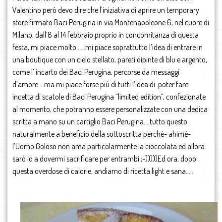
Valentino però devo dire che l’iniziativa di aprire un temporary
store firmato Baci Perugina in via Montenapoleone 6, nel cuore di
Milano, dall’8 al 14 febbraio proprio in concomitanza di questa
festa, mi piace molto……mi piace soprattutto l’idea di entrare in
una boutique con un cielo stellato, pareti dipinte di blu e argento,
come l’ incarto dei Baci Perugina, percorse da messaggi
d’amore….ma mi piace forse più di tutti l’idea di poter fare
incetta di scatole di Baci Perugina “limited edition”, confezionate
al momento, che potranno essere personalizzate con una dedica
scritta a mano su un cartiglio Baci Perugina….tutto questo
naturalmente a beneficio della sottoscritta perché- ahimé-
l’Uomo Goloso non ama particolarmente la cioccolata ed allora
sarò io a dovermi sacrificare per entrambi ;-)))))Ed ora, dopo
questa overdose di calorie, andiamo di ricetta light e sana…..