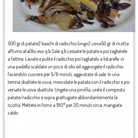
500 gr di patate2 baschi di radicchio lungo2 uova50 gr di ricotta
affumicataOlio evo q.b.Sale q.b.Lessate le patate e poi tagliatele
a fettine. Lavate e pulite il radicchio poi tagliatelo a listarelle: in
una padella scaldate un poco di olio ed aggiungete il radicchio
facendolo cuocere per 5/6 minuti, aggiustate di sale. In una
terrina sbattete le uova; mescolate le patate con il radicchio e poi
versate le uova sbattute. Ungete una pirofila, unite il composto
patate/radicchio e sopra grattugiate abbondantemente la
ricotta. Mettete in forno a 180° per 20 minuti circa, mangiate
caldo.