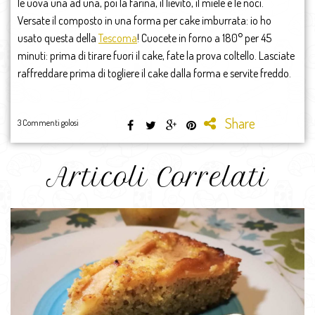
le uova una ad una, poi la farina, il lievito, il miele e le noci.
Versate il composto in una forma per cake imburrata: io ho
usato questa della
Tescoma
! Cuocete in forno a 180° per 45
minuti: prima di tirare fuori il cake, fate la prova coltello. Lasciate
raffreddare prima di togliere il cake dalla forma e servite freddo.
Share
3 Commenti golosi
Articoli Correlati