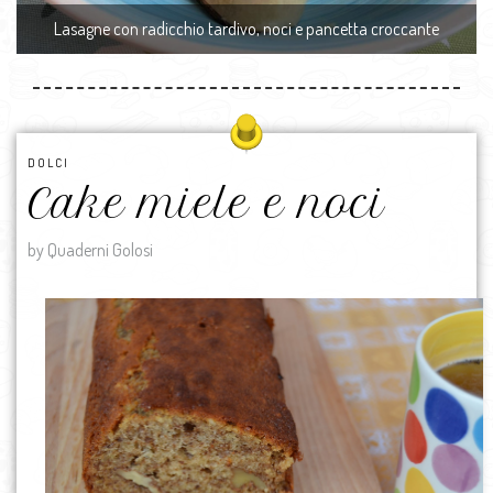
Lasagne con radicchio tardivo, noci e pancetta croccante
DOLCI
Cake miele e noci
by Quaderni Golosi