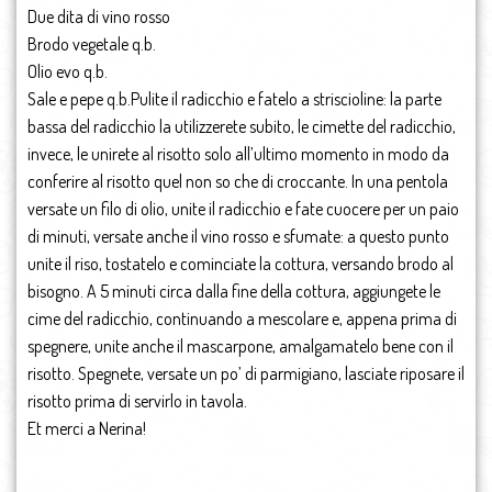
Due dita di vino rosso
Brodo vegetale q.b.
Olio evo q.b.
Sale e pepe q.b.Pulite il radicchio e fatelo a striscioline: la parte
bassa del radicchio la utilizzerete subito, le cimette del radicchio,
invece, le unirete al risotto solo all’ultimo momento in modo da
conferire al risotto quel non so che di croccante. In una pentola
versate un filo di olio, unite il radicchio e fate cuocere per un paio
di minuti, versate anche il vino rosso e sfumate: a questo punto
unite il riso, tostatelo e cominciate la cottura, versando brodo al
bisogno. A 5 minuti circa dalla fine della cottura, aggiungete le
cime del radicchio, continuando a mescolare e, appena prima di
spegnere, unite anche il mascarpone, amalgamatelo bene con il
risotto. Spegnete, versate un po’ di parmigiano, lasciate riposare il
risotto prima di servirlo in tavola.
Et merci a Nerina!