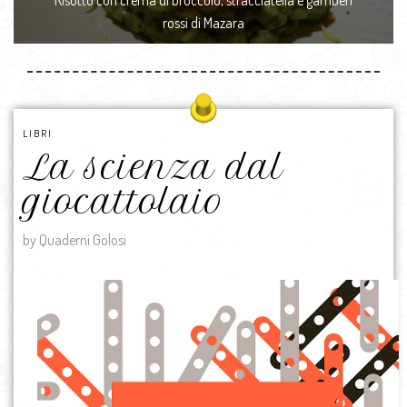
Risotto con crema di broccolo, stracciatella e gamberi
rossi di Mazara
LIBRI
La scienza dal
giocattolaio
by Quaderni Golosi