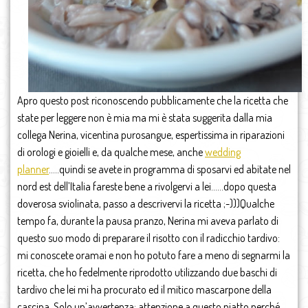
Apro questo post riconoscendo pubblicamente che la ricetta che
state per leggere non è mia ma mi è stata suggerita dalla mia
collega Nerina, vicentina purosangue, espertissima in riparazioni
di orologi e gioielli e, da qualche mese, anche
wedding
planner
…..quindi se avete in programma di sposarvi ed abitate nel
nord est dell’Italia fareste bene a rivolgervi a lei……dopo questa
doverosa sviolinata, passo a descrivervi la ricetta ;-)))Qualche
tempo fa, durante la pausa pranzo, Nerina mi aveva parlato di
questo suo modo di preparare il risotto con il radicchio tardivo:
mi conoscete oramai e non ho potuto fare a meno di segnarmi la
ricetta, che ho fedelmente riprodotto utilizzando due baschi di
tardivo che lei mi ha procurato ed il mitico mascarpone della
cascina. Solo un’avvertenza: attenzione a questo piatto perché