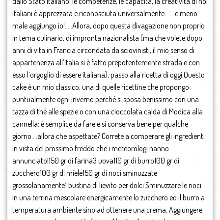
dallo Stato italiano, le competenze, le capacità, la creatività di noi
italiani è apprezzata e riconosciuta universalmente…… e meno
male aggiungo io!…..Allora, dopo questa divagazione non proprio
in tema culinario, di impronta nazionalista (ma che volete dopo
anni di vita in Francia circondata da sciovinisti, il mio senso di
appartenenza all’Italia si è fatto prepotentemente strada e con
esso l’orgoglio di essere italiana), passo alla ricetta di oggi.Questo
cake è un mio classico, una di quelle ricettine che propongo
puntualmente ogni inverno perché si sposa benissimo con una
tazza di thé alle spezie o con una cioccolata calda di Modica alla
cannella: è semplice da fare e si conserva bene per qualche
giorno….allora che aspettate? Correte a comperare gli ingredienti
in vista del prossimo freddo che i meteorologi hanno
annunciato!150 gr di farina3 uova110 gr di burro100 gr di
zucchero100 gr di miele150 gr di noci sminuzzate
grossolanamente1 bustina di lievito per dolci Sminuzzare le noci.
In una terrina mescolare energicamente lo zucchero ed il burro a
temperatura ambiente sino ad ottenere una crema. Aggiungere