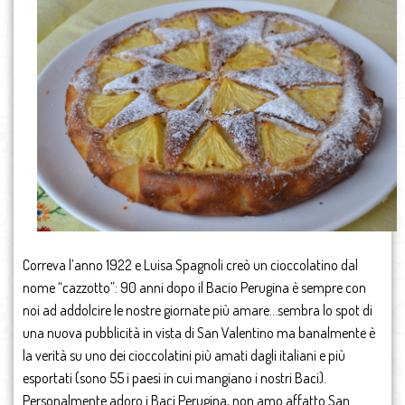
Correva l’anno 1922 e Luisa Spagnoli creò un cioccolatino dal
nome “cazzotto”: 90 anni dopo il Bacio Perugina è sempre con
noi ad addolcire le nostre giornate più amare…sembra lo spot di
una nuova pubblicità in vista di San Valentino ma banalmente è
la verità su uno dei cioccolatini più amati dagli italiani e più
esportati (sono 55 i paesi in cui mangiano i nostri Baci).
Personalmente adoro i Baci Perugina, non amo affatto San