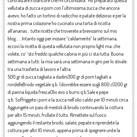
contrastare il biancore che mi circondava. Ho preparato questa
vellutata di zucca e porri con l’ultimissima zucca che ancora
avevo; ho fatto un tortino di radicchio e patate delizioso e per la
nostra prima colazione ho cucinato una torta di ricotta
all’ananas….tutte ricette che troverete a brevissimo sul mio
blog…….Intanto oggi per iniziare “caldamente” la settimana,
eccovi la ricetta di questa vellutata non proprio light ma, che
volete, co’ ‘sto freddo qualche caloria in più ci sta tutta. Buona
settimana a tutti: la mia sarà una settimana in giro per lo stivale
tra una trasferta di lavoro e l’altra.
500 gr di zucca tagliata a dadini300 gr di porri tagliati a
rondelleBrodo vegetale q.b. (dovrebbe essere sugli 800 cl)200 gr
di panna liquida frescaOlio evo o burro q.b.Sale e pepe
q.b. Soffriggete i porri e la zucca nell’olio caldo per 10 minuti circa.
Aggiungete un paio di mestoli di brodo continuando la cottura
per altri 15 minuti, frullate il tutto. Rimettete sul fuoco
aggiungendo il restante brodo, salate, pepate e riprendete la
cottura per altri 10 minuti, appena prima di spegnere unite la