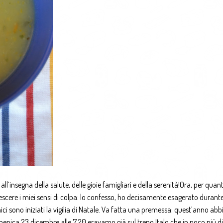
ll’insegna della salute, delle gioie famigliari e della serenità!Ora, per quan
escere i miei sensi di colpa: lo confesso, ho decisamente esagerato durante
ici sono iniziati la vigilia di Natale. Va fatta una premessa: quest’anno a
menica 23 dicembre alle 7.20 eravamo già sul treno Italo che in poco più di