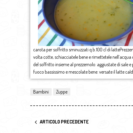
carota per soffritto sminuzzati q.b.100 cl di lattePrezzemo
volta cotte, schiacciatele bene e rimettetele nell’acqua d
del soffritto insieme al prezzemolo: aggiustate di sale e
fuoco bassissimo e mescolate bene: versate il latte cal
Bambini
Zuppe
ARTICOLO PRECEDENTE