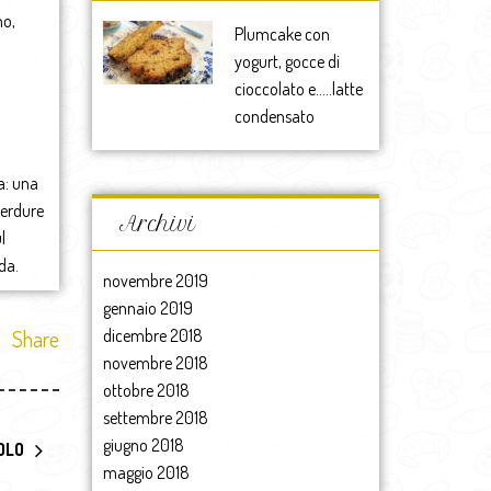
no,
Plumcake con
yogurt, gocce di
cioccolato e…..latte
condensato
ua: una
verdure
Archivi
l
da.
novembre 2019
gennaio 2019
Share
dicembre 2018
novembre 2018
ottobre 2018
settembre 2018
giugno 2018
OLO
maggio 2018