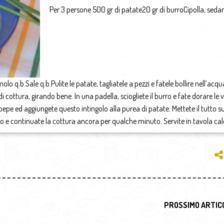
Per 3 persone 500 gr di patate20 gr di burroCipolla, seda
lo q.b.Sale q.b.Pulite le patate, tagliatele a pezzi e fatele bollire nell’acq
i cottura, girando bene. In una padella, sciogliete il burro e fate dorare le 
 pepe ed aggiungete questo intingolo alla purea di patate. Mettete il tutto su
do e continuate la cottura ancora per qualche minuto. Servite in tavola cal
PROSSIMO ARTIC