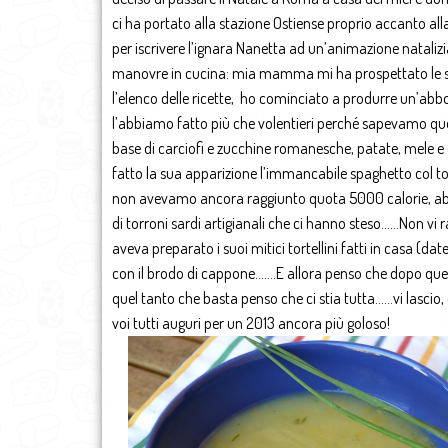
ci ha portato alla stazione Ostiense proprio accanto al
per iscrivere l’ignara Nanetta ad un’animazione natalizi
manovre in cucina: mia mamma mi ha prospettato le sue id
l’elenco delle ricette, ho cominciato a produrre un’abbond
l’abbiamo fatto più che volentieri perché sapevamo quel
base di carciofi e zucchine romanesche, patate, mele e 
fatto la sua apparizione l’immancabile spaghetto col ton
non avevamo ancora raggiunto quota 5000 calorie, abb
di torroni sardi artigianali che ci hanno steso……Non vi
aveva preparato i suoi mitici tortellini fatti in casa (dat
con il brodo di cappone…….E allora penso che dopo quest
quel tanto che basta penso che ci stia tutta……vi lascio
voi tutti auguri per un 2013 ancora più goloso!