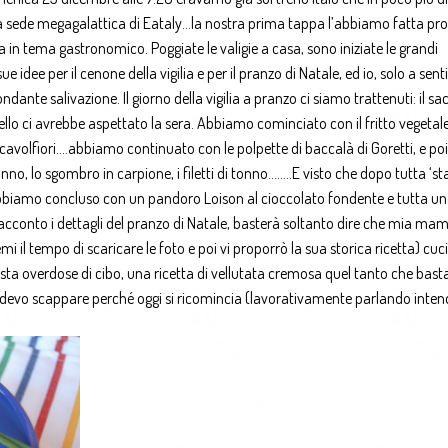
la sede megagalattica di Eataly…la nostra prima tappa l’abbiamo fatta prop
a in tema gastronomico. Poggiate le valigie a casa, sono iniziate le grandi
ee per il cenone della vigilia e per il pranzo di Natale, ed io, solo a sent
ante salivazione. Il giorno della vigilia a pranzo ci siamo trattenuti: il sac
lo ci avrebbe aspettato la sera. Abbiamo cominciato con il fritto vegetal
cavolfiori….abbiamo continuato con le polpette di baccalà di Goretti, e po
no, lo sgombro in carpione, i filetti di tonno……..E visto che dopo tutta ‘s
iamo concluso con un pandoro Loison al cioccolato fondente e tutta una
 racconto i dettagli del pranzo di Natale, basterà soltanto dire che mia m
emi il tempo di scaricare le foto e poi vi proporrò la sua storica ricetta) cuc
a overdose di cibo, una ricetta di vellutata cremosa quel tanto che basta 
, devo scappare perché oggi si ricomincia (lavorativamente parlando inten