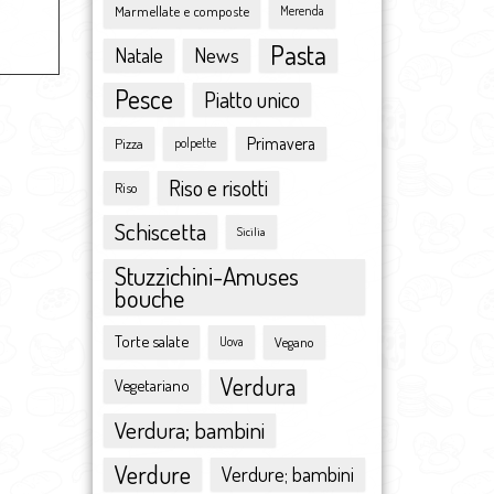
Marmellate e composte
maggio 2015
Merenda
aprile 2015
Pasta
Natale
News
marzo 2015
Pesce
febbraio 2015
Piatto unico
gennaio 2015
Primavera
Pizza
polpette
dicembre 2014
novembre 2014
Riso e risotti
Riso
ottobre 2014
Schiscetta
settembre 2014
Sicilia
agosto 2014
Stuzzichini-Amuses
luglio 2014
bouche
giugno 2014
Torte salate
Vegano
maggio 2014
Uova
aprile 2014
Verdura
Vegetariano
marzo 2014
Verdura; bambini
febbraio 2014
gennaio 2014
Verdure
Verdure; bambini
dicembre 2013