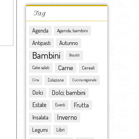
novembre 2016
ottobre 2016
Tag
settembre 2016
agosto 2016
Agenda
Agenda; bambini
luglio 2016
giugno 2016
Antipasti
Autunno
maggio 2016
Bambini
Biscotti
aprile 2016
marzo 2016
Carne
Cereali
Cake salati
febbraio 2016
Colazione
gennaio 2016
Cina
Cucina regionale
dicembre 2015
Dolci
Dolci; bambini
novembre 2015
ottobre 2015
Estate
Frutta
Eventi
settembre 2015
Inverno
Insalata
agosto 2015
luglio 2015
Legumi
Libri
giugno 2015