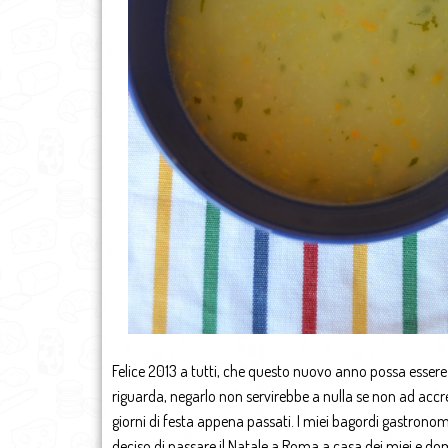
Felice 2013 a tutti, che questo nuovo anno possa essere a
riguarda, negarlo non servirebbe a nulla se non ad accr
giorni di festa appena passati. I miei bagordi gastronom
deciso di passare il Natale a Roma a casa dei miei e do