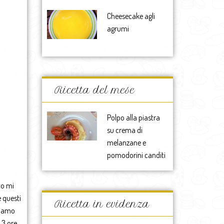
Cheesecake agli
agrumi
Ricetta del mese
Polpo alla piastra
su crema di
melanzane e
pomodorini canditi
to mi
 questi
Ricetta in evidenza
bbiamo
 3 ore