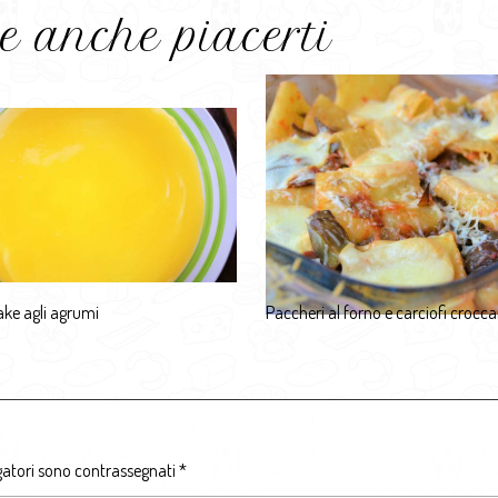
e anche piacerti
ke agli agrumi
Paccheri al forno e carciofi crocca
gatori sono contrassegnati
*