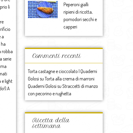
Peperoni gialli
rio lì
ripieni di ricotta,
pomodori secchi e
ire
capperi
rificio
e a
i ha
ta robba
Commenti recenti
 serie
amma
Torta castagne e cioccolato | Quaderni
inati
Golosi
su
Torta alla crema di marroni
e light
Quaderni Golosi
su
Straccetti di manzo
do!).A
con pecorino e rughetta
Ricetta della
settimana