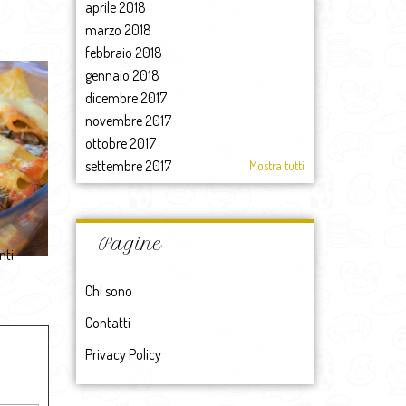
aprile 2018
marzo 2018
febbraio 2018
gennaio 2018
dicembre 2017
novembre 2017
ottobre 2017
settembre 2017
Mostra tutti
agosto 2017
luglio 2017
giugno 2017
Pagine
nti
maggio 2017
aprile 2017
Chi sono
marzo 2017
Contatti
febbraio 2017
gennaio 2017
Privacy Policy
2017
dicembre 2016