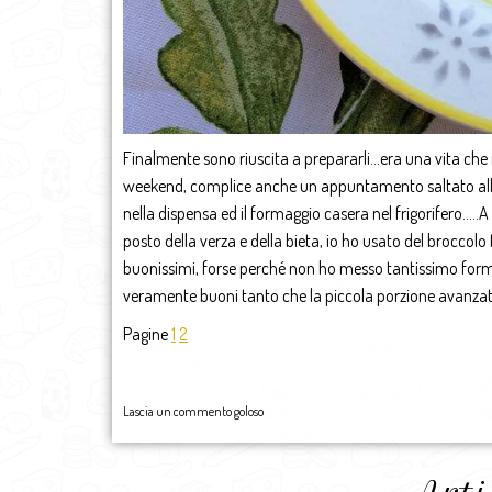
Finalmente sono riuscita a prepararli…era una vita che
weekend, complice anche un appuntamento saltato all’
nella dispensa ed il formaggio casera nel frigorifero…..A
posto della verza e della bieta, io ho usato del brocco
buonissimi, forse perché non ho messo tantissimo forma
veramente buoni tanto che la piccola porzione avanzata
Pagine
1
2
Lascia un commento goloso