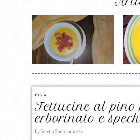
Arti
PASTA
Fettucine al pino
erborinato e spec
by Serena Santolamazza