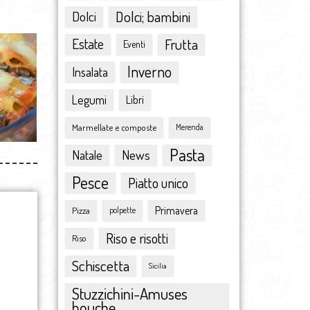
dicembre 2015
Dolci
Dolci; bambini
novembre 2015
ottobre 2015
Estate
Frutta
Eventi
settembre 2015
Inverno
Insalata
agosto 2015
luglio 2015
Legumi
Libri
giugno 2015
Marmellate e composte
maggio 2015
Merenda
aprile 2015
Pasta
Natale
News
marzo 2015
Pesce
febbraio 2015
Piatto unico
gennaio 2015
Primavera
Pizza
polpette
dicembre 2014
novembre 2014
Riso e risotti
Riso
ottobre 2014
Schiscetta
settembre 2014
Sicilia
agosto 2014
Stuzzichini-Amuses
luglio 2014
bouche