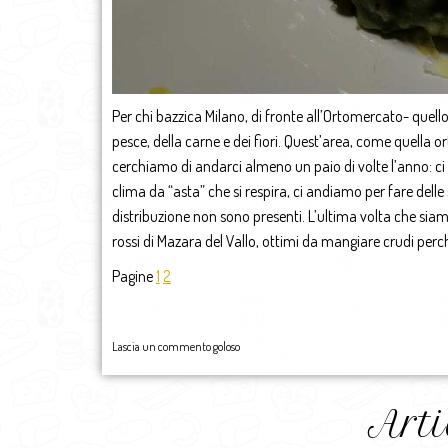
Per chi bazzica Milano, di fronte all’Ortomercato- quello
pesce, della carne e dei fiori. Quest’area, come quella o
cerchiamo di andarci almeno un paio di volte l’anno: ci
clima da “asta” che si respira, ci andiamo per fare dell
distribuzione non sono presenti. L’ultima volta che si
rossi di Mazara del Vallo, ottimi da mangiare crudi per
Pagine
1
2
Lascia un commento goloso
Arti