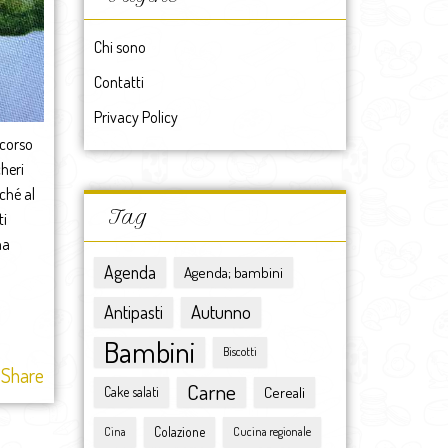
maggio 2017
aprile 2017
Chi sono
marzo 2017
Contatti
febbraio 2017
gennaio 2017
Privacy Policy
2017
scorso
dicembre 2016
heri
novembre 2016
ché al
ottobre 2016
Tag
ti
settembre 2016
ma
agosto 2016
Agenda
Agenda; bambini
luglio 2016
giugno 2016
Antipasti
Autunno
maggio 2016
Bambini
Biscotti
aprile 2016
Share
marzo 2016
Carne
Cereali
Cake salati
febbraio 2016
Colazione
gennaio 2016
Cina
Cucina regionale