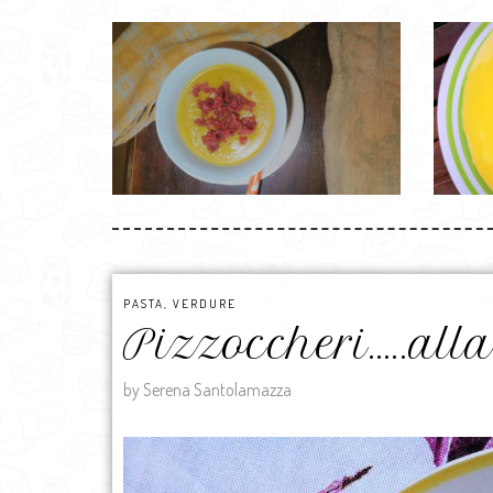
PASTA
,
VERDURE
Pizzoccheri…..al
by Serena Santolamazza