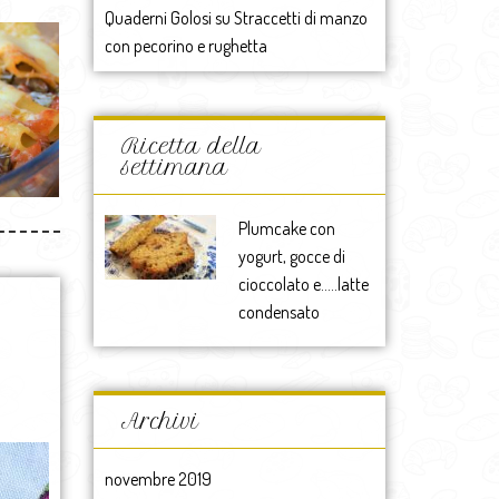
Quaderni Golosi
su
Straccetti di manzo
con pecorino e rughetta
Ricetta della
settimana
Plumcake con
yogurt, gocce di
cioccolato e…..latte
condensato
Archivi
novembre 2019