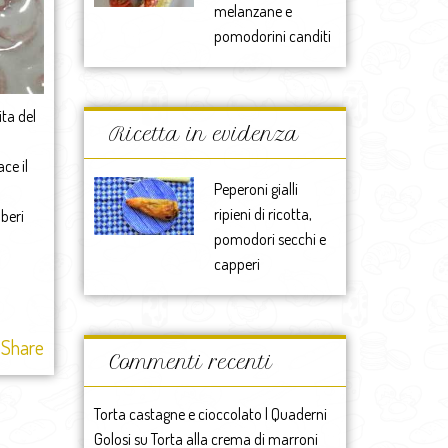
melanzane e
pomodorini canditi
ita del
Ricetta in evidenza
ce il
Peperoni gialli
ripieni di ricotta,
beri
pomodori secchi e
capperi
Share
Commenti recenti
Torta castagne e cioccolato | Quaderni
Golosi
su
Torta alla crema di marroni