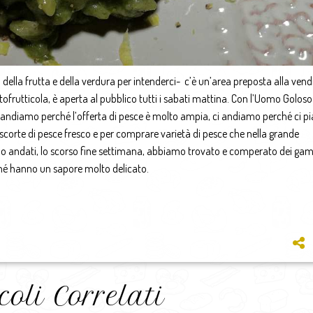
 della frutta e della verdura per intenderci- c’è un’area preposta alla vend
rtofrutticola, è aperta al pubblico tutti i sabati mattina. Con l’Uomo Goloso
 andiamo perché l’offerta di pesce è molto ampia, ci andiamo perché ci pia
e scorte di pesce fresco e per comprare varietà di pesce che nella grande
amo andati, lo scorso fine settimana, abbiamo trovato e comperato dei gam
ché hanno un sapore molto delicato.
coli Correlati