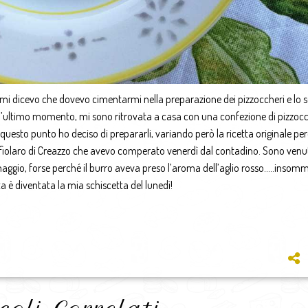
 mi dicevo che dovevo cimentarmi nella preparazione dei pizzoccheri e lo 
ultimo momento, mi sono ritrovata a casa con una confezione di pizzocc
 questo punto ho deciso di prepararli, variando però la ricetta originale per
lo fiolaro di Creazzo che avevo comperato venerdì dal contadino. Sono venu
ggio, forse perché il burro aveva preso l’aroma dell’aglio rosso…..insom
 è diventata la mia schiscetta del lunedì!