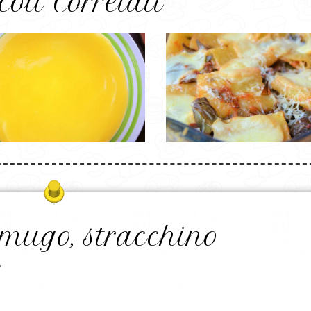
coli Correlati
 mugo, stracchino
k