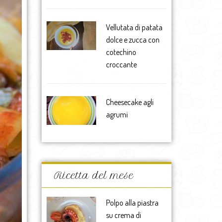
Vellutata di patata
dolce e zucca con
cotechino
croccante
Cheesecake agli
agrumi
Ricetta del mese
Polpo alla piastra
su crema di