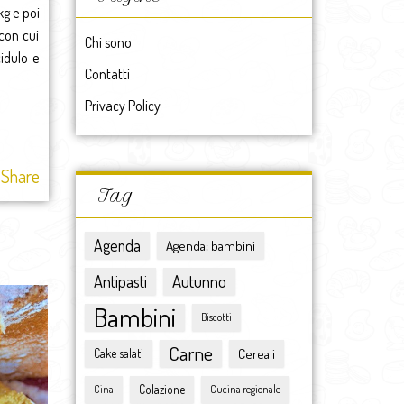
maggio 2017
kg e poi
aprile 2017
 con cui
Chi sono
marzo 2017
idulo e
Contatti
febbraio 2017
gennaio 2017
Privacy Policy
2017
dicembre 2016
novembre 2016
Share
ottobre 2016
Tag
settembre 2016
agosto 2016
Agenda
Agenda; bambini
luglio 2016
giugno 2016
Antipasti
Autunno
maggio 2016
Bambini
Biscotti
aprile 2016
marzo 2016
Carne
Cereali
Cake salati
febbraio 2016
Colazione
gennaio 2016
Cina
Cucina regionale