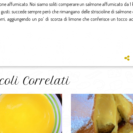
almone affumicato. Noi siamo soliti comperare un salmone affumicato da 1 
ri gusti; succede sempre però che rimangano delle striscioline di salmone
porri, aggiungendo un po’ di scorza di limone che conferisce un tocco ac
coli Correlati