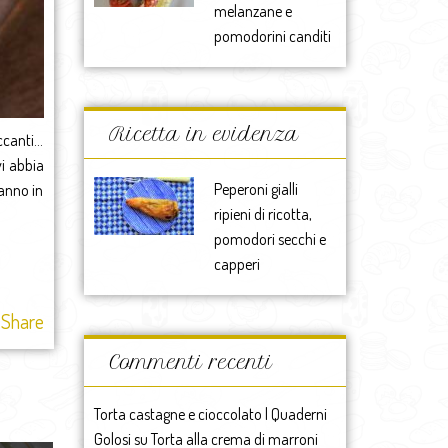
melanzane e
pomodorini canditi
Ricetta in evidenza
occanti…
vi abbia
Peperoni gialli
 anno in
ripieni di ricotta,
pomodori secchi e
capperi
Share
Commenti recenti
Torta castagne e cioccolato | Quaderni
Golosi
su
Torta alla crema di marroni