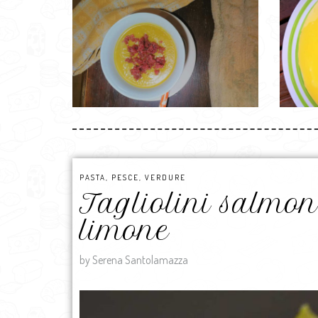
PASTA
,
PESCE
,
VERDURE
Tagliolini salmone
limone
by Serena Santolamazza