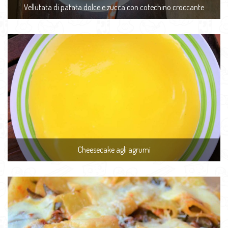
Vellutata di patata dolce e zucca con cotechino croccante
Cheesecake agli agrumi