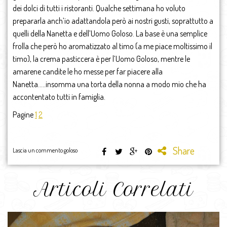
dei dolci di tutti i ristoranti. Qualche settimana ho voluto
prepararla anch’io adattandola però ai nostri gusti, soprattutto a
quelli della Nanetta e dell’Uomo Goloso. La base è una semplice
frolla che però ho aromatizzato al timo (a me piace moltissimo il
timo), la crema pasticcera è per l’Uomo Goloso, mentre le
amarene candite le ho messe per far piacere alla
Nanetta…..insomma una torta della nonna a modo mio che ha
accontentato tutti in famiglia.
Pagine
1
2
Share
Lascia un commento goloso
Articoli Correlati