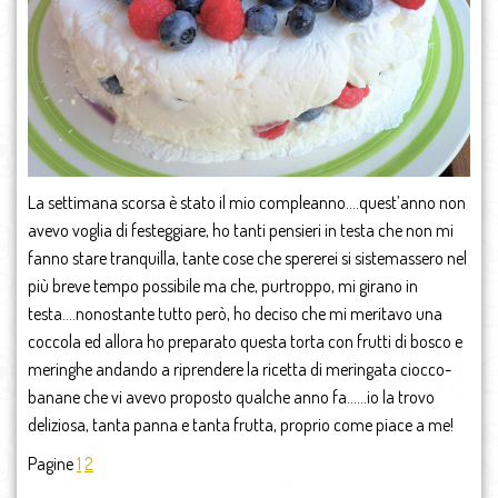
La settimana scorsa è stato il mio compleanno….quest’anno non
avevo voglia di festeggiare, ho tanti pensieri in testa che non mi
fanno stare tranquilla, tante cose che spererei si sistemassero nel
più breve tempo possibile ma che, purtroppo, mi girano in
testa….nonostante tutto però, ho deciso che mi meritavo una
coccola ed allora ho preparato questa torta con frutti di bosco e
meringhe andando a riprendere la ricetta di meringata ciocco-
banane che vi avevo proposto qualche anno fa……io la trovo
deliziosa, tanta panna e tanta frutta, proprio come piace a me!
Pagine
1
2