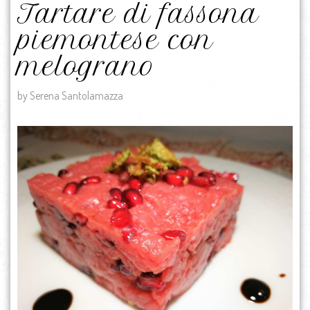
Tartare di fassona
piemontese con
melograno
by Serena Santolamazza