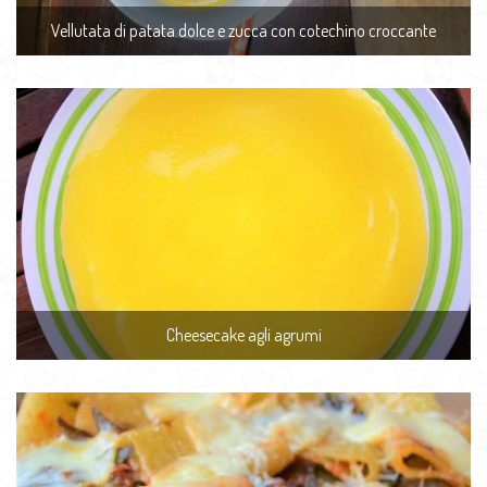
Vellutata di patata dolce e zucca con cotechino croccante
Cheesecake agli agrumi