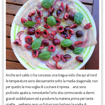
Anche se il caldo ci ha concesso una tregua visto che qui al nord
le temperature sono decisamente sotto la media stagionale, non
per questo la mia voglia di cucinare è ripresa…..anzi sono
piuttosto apatica, nonostante l’orto stia cominciando a darmi
grandi soddisfazioni ed a produrre la materia prima per tante
ricette…..vediamo se in un futuro non lontano la voglia di