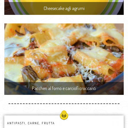
Cheesecake agli agrumi
Paccheri al forno e carciofi croccanti
ANTIPASTI
,
CARNE
,
FRUTTA