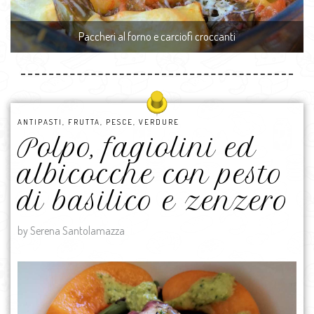
Paccheri al forno e carciofi croccanti
ANTIPASTI
,
FRUTTA
,
PESCE
,
VERDURE
Polpo, fagiolini ed
albicocche con pesto
di basilico e zenzero
by Serena Santolamazza