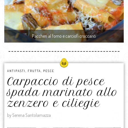
Paccheri al forno e carciofi croccanti
ANTIPASTI
,
FRUTTA
,
PESCE
Carpaccio di pesce
spada marinato allo
zenzero e ciliegie
by Serena Santolamazza