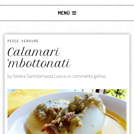
MENÙ
PESCE
,
VERDURE
Calamari
‘mbottonati
by Serena Santolamazza
Lascia un commento goloso