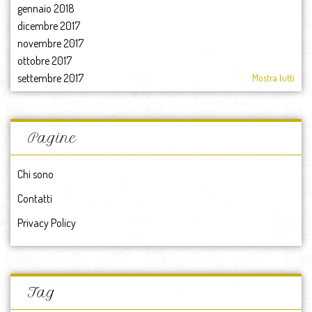
gennaio 2018
dicembre 2017
novembre 2017
ottobre 2017
settembre 2017
Mostra tutti
agosto 2017
luglio 2017
giugno 2017
Pagine
maggio 2017
aprile 2017
Chi sono
marzo 2017
Contatti
febbraio 2017
gennaio 2017
Privacy Policy
2017
dicembre 2016
novembre 2016
ottobre 2016
Tag
settembre 2016