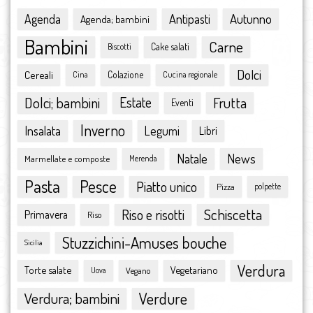
agosto 2016
Antipasti
Autunno
Agenda
Agenda; bambini
luglio 2016
Bambini
Carne
giugno 2016
Cake salati
Biscotti
maggio 2016
Dolci
Cereali
Colazione
Cina
Cucina regionale
aprile 2016
marzo 2016
Dolci; bambini
Estate
Frutta
Eventi
febbraio 2016
Inverno
Insalata
Legumi
Libri
gennaio 2016
dicembre 2015
Natale
News
Marmellate e composte
Merenda
novembre 2015
Pasta
Pesce
ottobre 2015
Piatto unico
Pizza
polpette
settembre 2015
Schiscetta
Riso e risotti
Primavera
Riso
agosto 2015
luglio 2015
Stuzzichini-Amuses bouche
Sicilia
giugno 2015
Verdura
Torte salate
Vegetariano
Vegano
maggio 2015
Uova
aprile 2015
Verdura; bambini
Verdure
marzo 2015