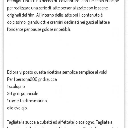
Pernigotti infatti ha deciso di “collaborare” con il Piccolo Principe
per realizzare una serie di latte personalizzate con le scene
originali del film. All’interno delle latte poi il contenuto è
dolcissimo: gianduiotti e cremini declinati nei gusti al latte e
fondente per pause golose irripetibili.
Ed ora vi posto questa ricettina semplice semplice al volo!
Per 1 persona200 gr di zucca
1 scalogno
30 gr di guanciale
1 rametto di rosmarino
olio evo q.b.
Tagliate la zucca a cubetti ed affettate lo scalogno. Tagliate a