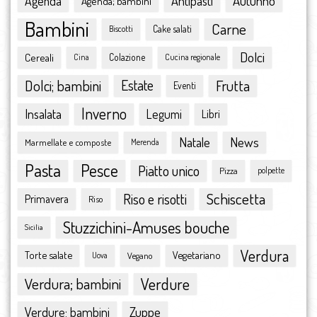
Antipasti
Autunno
Agenda
Agenda; bambini
luglio 2016
Bambini
Carne
giugno 2016
Cake salati
Biscotti
maggio 2016
Dolci
Cereali
Colazione
Cina
Cucina regionale
aprile 2016
marzo 2016
Dolci; bambini
Estate
Frutta
Eventi
febbraio 2016
Inverno
Insalata
Legumi
Libri
gennaio 2016
dicembre 2015
Natale
News
Marmellate e composte
Merenda
novembre 2015
Pasta
Pesce
ottobre 2015
Piatto unico
Pizza
polpette
settembre 2015
Schiscetta
Riso e risotti
Primavera
Riso
agosto 2015
luglio 2015
Stuzzichini-Amuses bouche
Sicilia
giugno 2015
Verdura
Torte salate
Vegetariano
Vegano
maggio 2015
Uova
aprile 2015
Verdura; bambini
Verdure
marzo 2015
febbraio 2015
Zuppe
Verdure; bambini