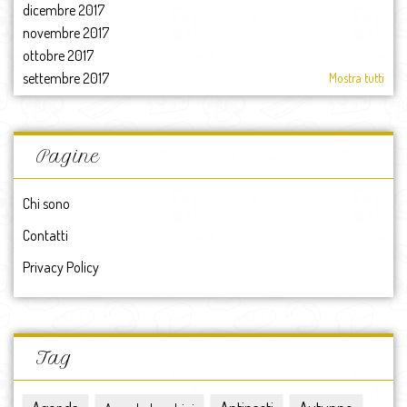
dicembre 2017
novembre 2017
ottobre 2017
settembre 2017
Mostra tutti
agosto 2017
luglio 2017
giugno 2017
Pagine
maggio 2017
aprile 2017
Chi sono
marzo 2017
Contatti
febbraio 2017
gennaio 2017
Privacy Policy
2017
dicembre 2016
novembre 2016
ottobre 2016
Tag
settembre 2016
agosto 2016