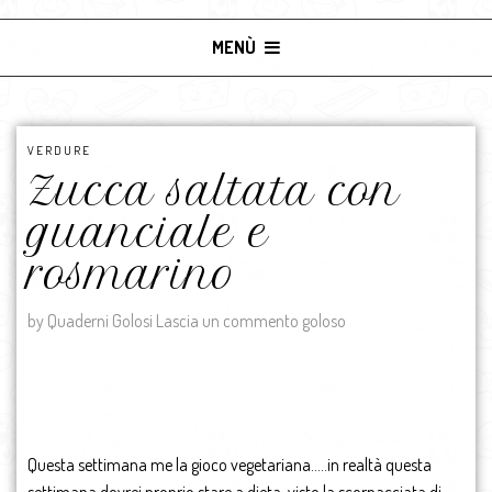
MENÙ
VERDURE
Zucca saltata con
guanciale e
rosmarino
by Quaderni Golosi
Lascia un commento goloso
Questa settimana me la gioco vegetariana…..in realtà questa
settimana dovrei proprio stare a dieta, visto la scorpacciata di