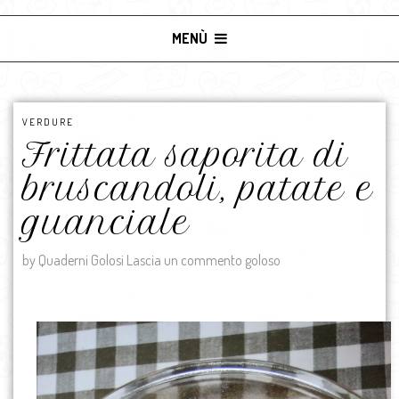
MENÙ
VERDURE
Frittata saporita di
bruscandoli, patate e
guanciale
by Quaderni Golosi
Lascia un commento goloso