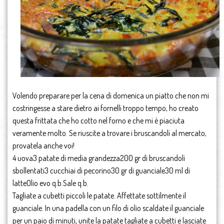
Volendo preparare per la cena di domenica un piatto che non mi
costringesse a stare dietro ai fornelli troppo tempo, ho creato
questa frittata che ho cotto nel forno e che mi è piaciuta
veramente molto. Se riuscite a trovare i bruscandoli al mercato,
provatela anche voi!
4 uova3 patate di media grandezza200 gr di bruscandoli
sbollentati3 cucchiai di pecorino30 gr di guanciale30 ml di
latteOlio evo q.b.Sale q.b.
Tagliate a cubetti piccoli le patate. Affettate sottilmente il
guanciale. In una padella con un filo di olio scaldate il guanciale
per un paio di minuti, unite la patate tagliate a cubetti e lasciate