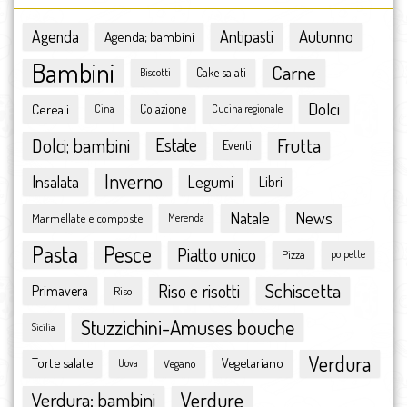
settembre 2016
agosto 2016
Antipasti
Autunno
Agenda
Agenda; bambini
luglio 2016
Bambini
Carne
giugno 2016
Cake salati
Biscotti
maggio 2016
Dolci
Cereali
Colazione
Cina
Cucina regionale
aprile 2016
marzo 2016
Dolci; bambini
Estate
Frutta
Eventi
febbraio 2016
Inverno
Insalata
Legumi
Libri
gennaio 2016
dicembre 2015
Natale
News
Marmellate e composte
Merenda
novembre 2015
Pasta
Pesce
ottobre 2015
Piatto unico
Pizza
polpette
settembre 2015
Schiscetta
Riso e risotti
Primavera
Riso
agosto 2015
luglio 2015
Stuzzichini-Amuses bouche
Sicilia
giugno 2015
Verdura
Torte salate
Vegetariano
Vegano
maggio 2015
Uova
aprile 2015
Verdura; bambini
Verdure