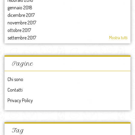
febbraio 2018
gennaio 2018
dicembre 2017
novembre 2017
ottobre 2017
settembre 2017
Mostra tutti
agosto 2017
luglio 2017
giugno 2017
Pagine
maggio 2017
aprile 2017
Chi sono
marzo 2017
Contatti
febbraio 2017
gennaio 2017
Privacy Policy
2017
dicembre 2016
novembre 2016
ottobre 2016
Tag