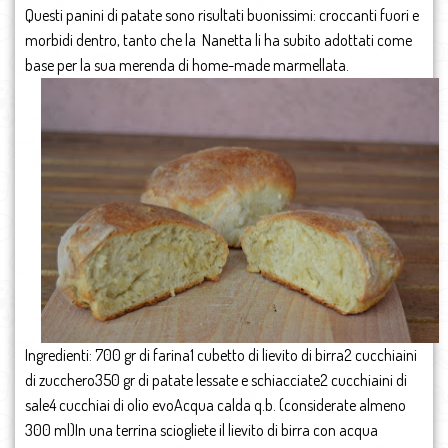
Questi panini di patate sono risultati buonissimi: croccanti fuori e
morbidi dentro, tanto che la Nanetta li ha subito adottati come
base per la sua merenda di home-made marmellata.
Ingredienti: 700 gr di farina1 cubetto di lievito di birra2 cucchiaini
di zucchero350 gr di patate lessate e schiacciate2 cucchiaini di
sale4 cucchiai di olio evoAcqua calda q.b. (considerate almeno
300 ml)In una terrina sciogliete il lievito di birra con acqua