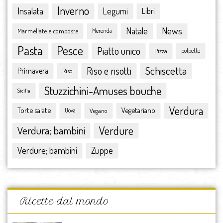
Inverno
Insalata
Legumi
Libri
gennaio 2016
dicembre 2015
Natale
News
Marmellate e composte
Merenda
novembre 2015
Pasta
Pesce
ottobre 2015
Piatto unico
Pizza
polpette
settembre 2015
Schiscetta
Riso e risotti
Primavera
Riso
agosto 2015
luglio 2015
Stuzzichini-Amuses bouche
Sicilia
giugno 2015
Verdura
Torte salate
Vegetariano
Vegano
maggio 2015
Uova
aprile 2015
Verdura; bambini
Verdure
marzo 2015
febbraio 2015
Zuppe
Verdure; bambini
gennaio 2015
dicembre 2014
novembre 2014
ottobre 2014
Ricette dal mondo
settembre 2014