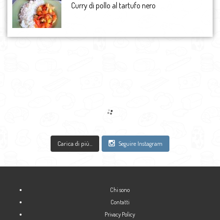
agosto 2014
Curry di pollo al tartufo nero
luglio 2014
giugno 2014
maggio 2014
aprile 2014
marzo 2014
febbraio 2014
gennaio 2014
dicembre 2013
novembre 2013
ottobre 2013
settembre 2013
Carica di più...
Seguire Instagram
agosto 2013
luglio 2013
giugno 2013
maggio 2013
Chi sono
aprile 2013
Contatti
marzo 2013
Privacy Policy