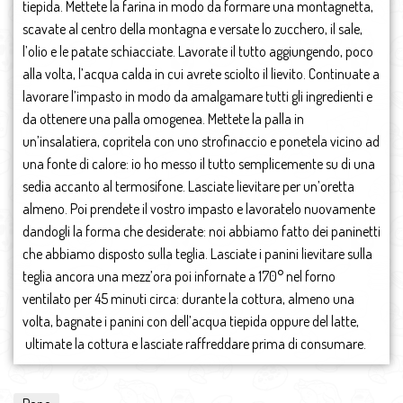
tiepida. Mettete la farina in modo da formare una montagnetta,
scavate al centro della montagna e versate lo zucchero, il sale,
l’olio e le patate schiacciate. Lavorate il tutto aggiungendo, poco
alla volta, l’acqua calda in cui avrete sciolto il lievito. Continuate a
lavorare l’impasto in modo da amalgamare tutti gli ingredienti e
da ottenere una palla omogenea. Mettete la palla in
un’insalatiera, copritela con uno strofinaccio e ponetela vicino ad
una fonte di calore: io ho messo il tutto semplicemente su di una
sedia accanto al termosifone. Lasciate lievitare per un’oretta
almeno. Poi prendete il vostro impasto e lavoratelo nuovamente
dandogli la forma che desiderate: noi abbiamo fatto dei paninetti
che abbiamo disposto sulla teglia. Lasciate i panini lievitare sulla
teglia ancora una mezz’ora poi infornate a 170° nel forno
ventilato per 45 minuti circa: durante la cottura, almeno una
volta, bagnate i panini con dell’acqua tiepida oppure del latte,
ultimate la cottura e lasciate raffreddare prima di consumare.