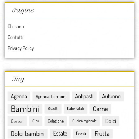
giugno 2017
Pagine
maggio 2017
aprile 2017
Chi sono
marzo 2017
Contatti
febbraio 2017
gennaio 2017
Privacy Policy
2017
dicembre 2016
novembre 2016
ottobre 2016
Tag
settembre 2016
agosto 2016
Antipasti
Autunno
Agenda
Agenda; bambini
luglio 2016
Bambini
Carne
giugno 2016
Cake salati
Biscotti
maggio 2016
Dolci
Cereali
Colazione
Cina
Cucina regionale
aprile 2016
marzo 2016
Dolci; bambini
Estate
Frutta
Eventi
febbraio 2016