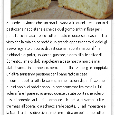
Succede un giorno che tuo marito vada a frequentare un corso di
pasticceria napoletana e che da quel giorno entri in fissa per il
pane fatto in casa…..ecco tutto questo è successo a casa nostra:
visto che la mia dolce metà è un grande appassionato di dolci, gli
avevo regalato un corso di pasticceria napoletana con il fine
dichiarato di poter, un giorno, gustare, a domicilio, le delizie di
Sorrento…..ma di dolci napoletani a casa nostra non c’è mai
stata traccia; in compenso, però, da quella lezione, gli è scoppiata
un’altra sanissima passione per il pane fatto in casa
…..comunque tra tutte le varie sperimentazioni di panificazione,
questi panini di patate sono un compromesso tra me e lui: lui
voleva fare il pane ed io avevo queste patate bollite che volevo
assolutamente far fuori…..complice la Nanetta, ci siamo tutti e
tre messi all’opera: io a schiacciare le patate, lui ad impastare e
la Nanetta che si divertiva a mettere le dita un po’ dappertutto.