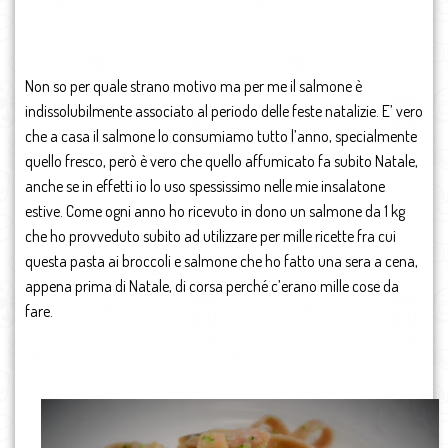
Non so per quale strano motivo ma per me il salmone è
indissolubilmente associato al periodo delle feste natalizie. E’ vero
che a casa il salmone lo consumiamo tutto l’anno, specialmente
quello fresco, però è vero che quello affumicato fa subito Natale,
anche se in effetti io lo uso spessissimo nelle mie insalatone
estive. Come ogni anno ho ricevuto in dono un salmone da 1 kg
che ho provveduto subito ad utilizzare per mille ricette fra cui
questa pasta ai broccoli e salmone che ho fatto una sera a cena,
appena prima di Natale, di corsa perché c’erano mille cose da
fare.