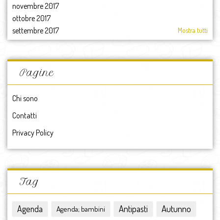
novembre 2017
ottobre 2017
settembre 2017
Mostra tutti
agosto 2017
luglio 2017
giugno 2017
Pagine
maggio 2017
aprile 2017
Chi sono
marzo 2017
Contatti
febbraio 2017
gennaio 2017
Privacy Policy
2017
dicembre 2016
novembre 2016
ottobre 2016
Tag
settembre 2016
agosto 2016
Antipasti
Autunno
Agenda
Agenda; bambini
luglio 2016