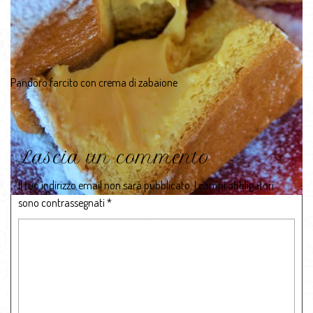
Pandoro farcito con crema di zabaione
Lascia un commento
Il tuo indirizzo email non sarà pubblicato.
I campi obbligatori
sono contrassegnati
*