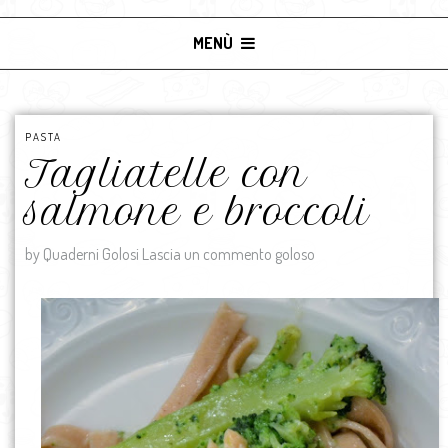
MENÙ
PASTA
Tagliatelle con
salmone e broccoli
by Quaderni Golosi
Lascia un commento goloso