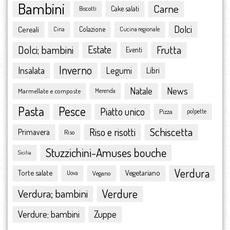
Bambini
Carne
giugno 2016
Cake salati
Biscotti
maggio 2016
Dolci
Cereali
Colazione
Cina
Cucina regionale
aprile 2016
marzo 2016
Dolci; bambini
Estate
Frutta
Eventi
febbraio 2016
Inverno
Insalata
Legumi
Libri
gennaio 2016
dicembre 2015
Natale
News
Marmellate e composte
Merenda
novembre 2015
Pasta
Pesce
ottobre 2015
Piatto unico
Pizza
polpette
settembre 2015
Schiscetta
Riso e risotti
Primavera
Riso
agosto 2015
luglio 2015
Stuzzichini-Amuses bouche
Sicilia
giugno 2015
Verdura
Torte salate
Vegetariano
Vegano
maggio 2015
Uova
aprile 2015
Verdura; bambini
Verdure
marzo 2015
febbraio 2015
Zuppe
Verdure; bambini
gennaio 2015