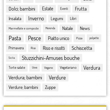
aprile 2016
marzo 2016
Dolci; bambini
Estate
Frutta
Eventi
febbraio 2016
Inverno
Insalata
Legumi
Libri
gennaio 2016
dicembre 2015
Natale
News
Marmellate e composte
Merenda
novembre 2015
Pasta
Pesce
ottobre 2015
Piatto unico
Pizza
polpette
settembre 2015
Schiscetta
Riso e risotti
Primavera
Riso
agosto 2015
luglio 2015
Stuzzichini-Amuses bouche
Sicilia
giugno 2015
Verdura
Torte salate
Vegetariano
Vegano
maggio 2015
Uova
aprile 2015
Verdura; bambini
Verdure
marzo 2015
febbraio 2015
Zuppe
Verdure; bambini
gennaio 2015
dicembre 2014
novembre 2014