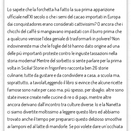
Lo sapete che la forchetta ha fatto la sua prima apparizione
ufficiale nell’XI secolo o che i semi del cacao importati in Europa
dai conquistadores erano considerati cattivissimi? O ancora che i
chicchi del caffè si mangiavano impastati con il burro prima che
a qualcuno venisse l’idea geniale di trasformarli in polvere? Non
indovinereste mai che le foglie del tè hanno dato origine ad una
delle più importanti proteste contro le ingiuste tassazioni nella
storia moderna! Mentre del sorbetto si sente parlare per la prima
volta in Sicilia! Storie in frigorifero racconta ben 26 storie
culinarie, tutte da gustare e da condividere a casa, a scuola ma,
soprattutto, a tavola!Leggendo il libro si evince che alcune ricette
famose sono nate per caso ma, più spesso, per sbaglio; altre sono
state invece create nelle cucine di re o di papi, mentre altre
ancora derivano dall’incontro tra culture diverse. Io e la Nanetta
ci siamo divertite moltissimo a leggere questo libro ed abbiamo
trovato anche il tempo per prepararci questo delizioso smoothie
ai lamponi ed al latte di mandorle. Se poi volete dare un’occhiata