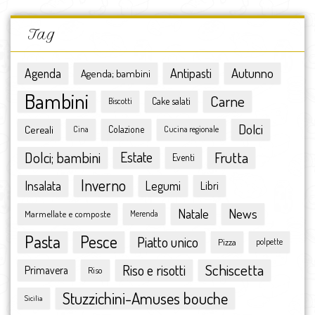
novembre 2016
ottobre 2016
Tag
settembre 2016
agosto 2016
Antipasti
Autunno
Agenda
Agenda; bambini
luglio 2016
Bambini
Carne
giugno 2016
Cake salati
Biscotti
maggio 2016
Dolci
Cereali
Colazione
Cina
Cucina regionale
aprile 2016
marzo 2016
Dolci; bambini
Estate
Frutta
Eventi
febbraio 2016
Inverno
Insalata
Legumi
Libri
gennaio 2016
dicembre 2015
Natale
News
Marmellate e composte
Merenda
novembre 2015
Pasta
Pesce
ottobre 2015
Piatto unico
Pizza
polpette
settembre 2015
Schiscetta
Riso e risotti
Primavera
Riso
agosto 2015
luglio 2015
Stuzzichini-Amuses bouche
Sicilia
giugno 2015