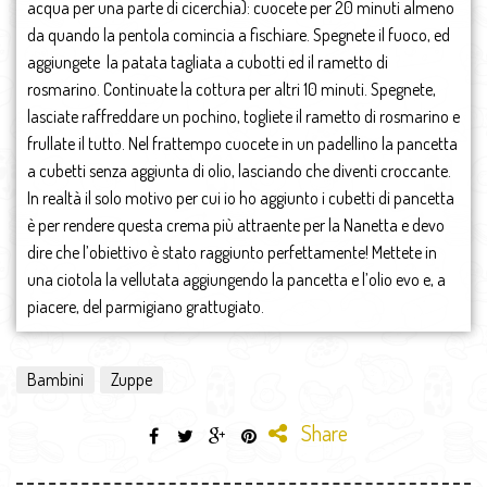
acqua per una parte di cicerchia): cuocete per 20 minuti almeno
da quando la pentola comincia a fischiare. Spegnete il fuoco, ed
aggiungete la patata tagliata a cubotti ed il rametto di
rosmarino. Continuate la cottura per altri 10 minuti. Spegnete,
lasciate raffreddare un pochino, togliete il rametto di rosmarino e
frullate il tutto. Nel frattempo cuocete in un padellino la pancetta
a cubetti senza aggiunta di olio, lasciando che diventi croccante.
In realtà il solo motivo per cui io ho aggiunto i cubetti di pancetta
è per rendere questa crema più attraente per la Nanetta e devo
dire che l’obiettivo è stato raggiunto perfettamente! Mettete in
una ciotola la vellutata aggiungendo la pancetta e l’olio evo e, a
piacere, del parmigiano grattugiato.
Bambini
Zuppe
Share