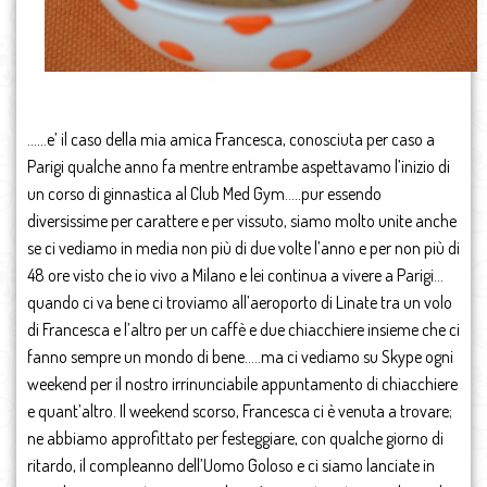
……e’ il caso della mia amica Francesca, conosciuta per caso a
Parigi qualche anno fa mentre entrambe aspettavamo l’inizio di
un corso di ginnastica al Club Med Gym…..pur essendo
diversissime per carattere e per vissuto, siamo molto unite anche
se ci vediamo in media non più di due volte l’anno e per non più di
48 ore visto che io vivo a Milano e lei continua a vivere a Parigi…
quando ci va bene ci troviamo all’aeroporto di Linate tra un volo
di Francesca e l’altro per un caffè e due chiacchiere insieme che ci
fanno sempre un mondo di bene…..ma ci vediamo su Skype ogni
weekend per il nostro irrinunciabile appuntamento di chiacchiere
e quant’altro. Il weekend scorso, Francesca ci è venuta a trovare;
ne abbiamo approfittato per festeggiare, con qualche giorno di
ritardo, il compleanno dell’Uomo Goloso e ci siamo lanciate in