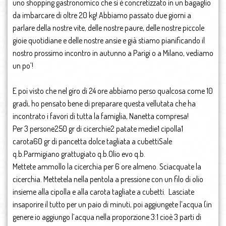
uno shopping gastronomico che si è concretizzato in un bagaglio
da imbarcare di oltre 20 kg! Abbiamo passato due giorni a
parlare della nostre vite, delle nostre paure, delle nostre piccole
gioie quotidiane e delle nostre ansie e già stiamo pianificando il
nostro prossimo incontro in autunno a Parigi o a Milano, vediamo
un po’!
E poi visto che nel giro di 24 ore abbiamo perso qualcosa come 10
gradi, ho pensato bene di preparare questa vellutata che ha
incontrato i favori di tutta la famiglia, Nanetta compresa!
Per 3 persone250 gr di cicerchie2 patate medie1 cipolla1
carota60 gr di pancetta dolce tagliata a cubettiSale
q.b.Parmigiano grattugiato q.b.Olio evo q.b.
Mettete ammollo la cicerchia per 6 ore almeno. Sciacquate la
cicerchia. Mettetela nella pentola a pressione con un filo di olio
insieme alla cipolla e alla carota tagliate a cubetti. Lasciate
insaporire il tutto per un paio di minuti, poi aggiungete l’acqua (in
genere io aggiungo l’acqua nella proporzione 3:1 cioè 3 parti di