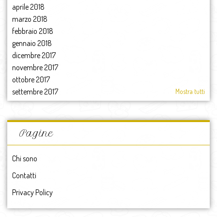
aprile 2018
marzo 2018
febbraio 2018
gennaio 2018
dicembre 2017
novembre 2017
ottobre 2017
settembre 2017
Mostra tutti
agosto 2017
luglio 2017
giugno 2017
Pagine
maggio 2017
aprile 2017
Chi sono
marzo 2017
Contatti
febbraio 2017
gennaio 2017
Privacy Policy
2017
dicembre 2016