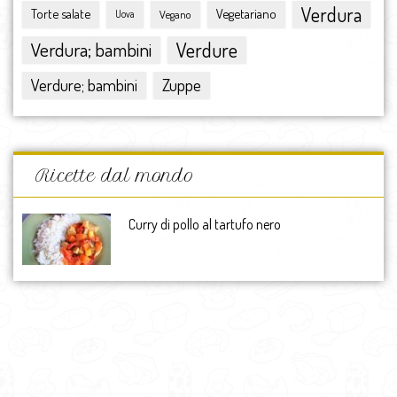
Verdura
Torte salate
Vegetariano
Vegano
maggio 2015
Uova
aprile 2015
Verdura; bambini
Verdure
marzo 2015
febbraio 2015
Zuppe
Verdure; bambini
gennaio 2015
dicembre 2014
novembre 2014
ottobre 2014
Ricette dal mondo
settembre 2014
agosto 2014
Curry di pollo al tartufo nero
luglio 2014
giugno 2014
maggio 2014
aprile 2014
marzo 2014
febbraio 2014
gennaio 2014
dicembre 2013