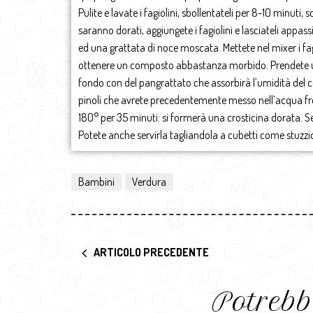
Pulite e lavate i fagiolini, sbollentateli per 8-10 minuti, 
saranno dorati, aggiungete i fagiolini e lasciateli appass
ed una grattata di noce moscata. Mettete nel mixer i f
ottenere un composto abbastanza morbido. Prendete un
fondo con del pangrattato che assorbirà l’umidità del co
pinoli che avrete precedentemente messo nell’acqua fre
180° per 35 minuti: si formerà una crosticina dorata. Se
Potete anche servirla tagliandola a cubetti come stuzz
Bambini
Verdura
ARTICOLO PRECEDENTE
Potrebb