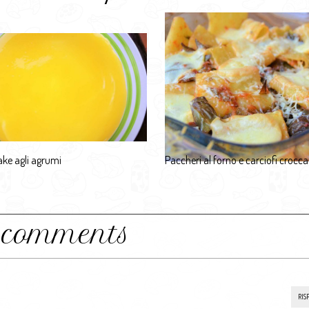
ke agli agrumi
Paccheri al forno e carciofi crocca
 comments
RIS