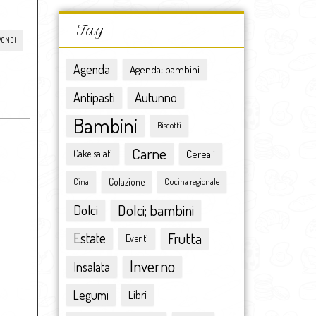
novembre 2016
ottobre 2016
Tag
settembre 2016
PONDI
agosto 2016
Agenda
Agenda; bambini
luglio 2016
giugno 2016
Antipasti
Autunno
maggio 2016
Bambini
Biscotti
aprile 2016
marzo 2016
Carne
Cereali
Cake salati
febbraio 2016
Colazione
gennaio 2016
Cina
Cucina regionale
dicembre 2015
Dolci
Dolci; bambini
novembre 2015
ottobre 2015
Estate
Frutta
Eventi
settembre 2015
Inverno
Insalata
agosto 2015
luglio 2015
Legumi
Libri
giugno 2015