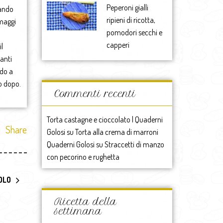
Peperoni gialli
uando
ripieni di ricotta,
rmaggi
pomodori secchi e
capperi
l
tanti
ldo a
no dopo.
Commenti recenti
Torta castagne e cioccolato | Quaderni
Share
Golosi
su
Torta alla crema di marroni
Quaderni Golosi
su
Straccetti di manzo
con pecorino e rughetta
OLO
Ricetta della
settimana