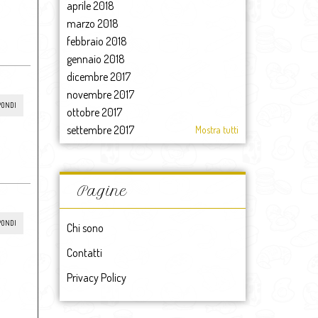
aprile 2018
marzo 2018
febbraio 2018
gennaio 2018
dicembre 2017
novembre 2017
PONDI
ottobre 2017
settembre 2017
Mostra tutti
agosto 2017
luglio 2017
giugno 2017
Pagine
maggio 2017
aprile 2017
PONDI
Chi sono
marzo 2017
Contatti
febbraio 2017
gennaio 2017
Privacy Policy
2017
dicembre 2016