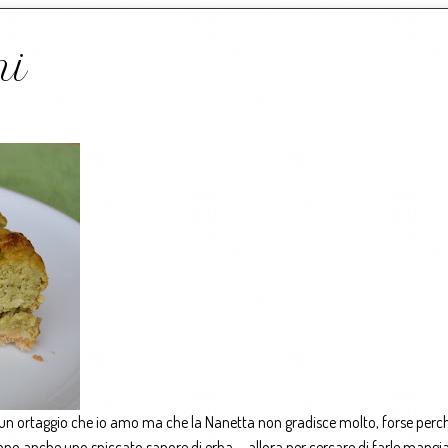
ni
to: un ortaggio che io amo ma che la Nanetta non gradisce molto, forse perc
 hanno anche uno spiccato sapore di erba…..allora per cercare di farle mangia