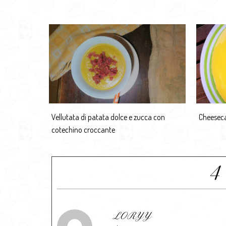
Vellutata di patata dolce e zucca con
Cheeseca
cotechino croccante
4
LORYY