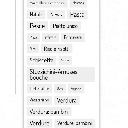
Marmellate e composte
maggio 2015
Merenda
aprile 2015
Pasta
Natale
News
marzo 2015
Pesce
febbraio 2015
Piatto unico
gennaio 2015
Primavera
Pizza
polpette
dicembre 2014
novembre 2014
Riso e risotti
Riso
ottobre 2014
Schiscetta
settembre 2014
Sicilia
agosto 2014
Stuzzichini-Amuses
luglio 2014
bouche
giugno 2014
Torte salate
Vegano
maggio 2014
Uova
aprile 2014
Verdura
Vegetariano
marzo 2014
Verdura; bambini
febbraio 2014
gennaio 2014
Verdure
Verdure; bambini
dicembre 2013