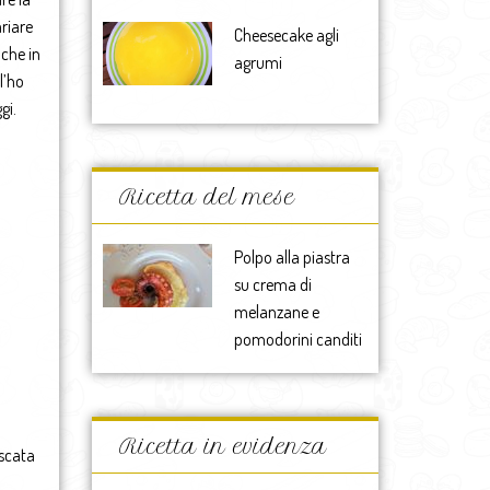
ariare
Cheesecake agli
 che in
agrumi
l’ho
gi.
Ricetta del mese
Polpo alla piastra
su crema di
melanzane e
pomodorini canditi
Ricetta in evidenza
oscata