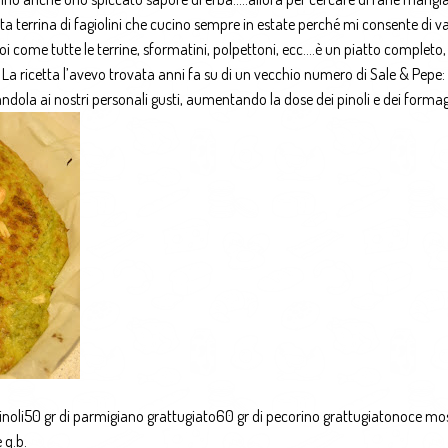
a terrina di fagiolini che cucino sempre in estate perché mi consente di v
e poi come tutte le terrine, sformatini, polpettoni, ecc….è un piatto completo,
 ricetta l’avevo trovata anni fa su di un vecchio numero di Sale & Pepe: 
tandola ai nostri personali gusti, aumentando la dose dei pinoli e dei formag
 pinoli50 gr di parmigiano grattugiato60 gr di pecorino grattugiatonoce m
 q.b.