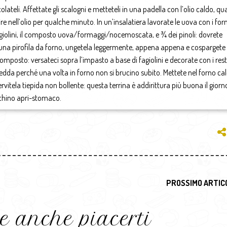
scolateli. Affettate gli scalogni e metteteli in una padella con l’olio caldo, q
ire nell’olio per qualche minuto. In un’insalatiera lavorate le uova con i fo
agiolini, il composto uova/formaggi/nocemoscata, e ¾ dei pinoli: dovrete
a pirofila da forno, ungetela leggermente, appena appena e cospargete i
mposto: versateci sopra l’impasto a base di fagiolini e decorate con i res
dda perché una volta in forno non si brucino subito. Mettete nel forno ca
rvitela tiepida non bollente: questa terrina è addirittura più buona il gior
ichino apri-stomaco.
PROSSIMO ARTIC
e anche piacerti