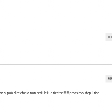
!
RIS
RIS
si può dire che io non testi le tue ricette!!!!!!!! prossimo step il riso