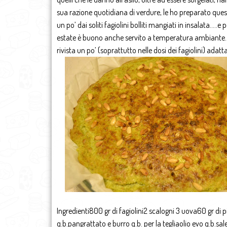
sua razione quotidiana di verdure, le ho preparato quest
un po’ dai soliti fagiolini bolliti mangiati in insalata…..
estate è buono anche servito a temperatura ambiante. La
rivista un po’ (soprattutto nelle dosi dei fagiolini) adat
Ingredienti800 gr di fagiolini2 scalogni 3 uova60 gr di
q.b.pangrattato e burro q.b. per la tegliaolio evo q.b.sale