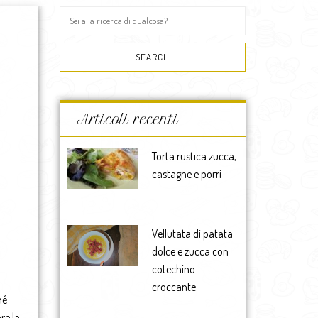
Articoli recenti
Torta rustica zucca,
castagne e porri
Vellutata di patata
dolce e zucca con
cotechino
croccante
hé
re la