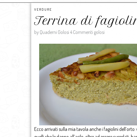
VERDURE
Terrina di fagioli
by Quaderni Golosi
4 Commenti golosi
Ecco arrivati sulla mia tavola anche i fagiolini dell’or
quelli che le danno all’asilo, oltre ad essere surgelati,