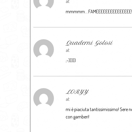
at
mmmmm….FAMEEEEEEEEEEEEEEE
Quaderni Golosi
at
;-)))))
LORYY
at
mi è piaciuta tantissimissimo! Sere non 
con gamberi!