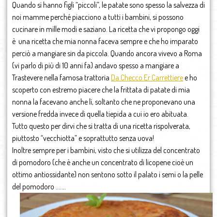
Quando si hanno figli “piccoli”, le patate sono spesso la salvezza di
noi mamme perché piacciono a tutti i bambini, si possono
cucinare in mille modi e saziano. La ricetta che vi propongo oggi
è una ricetta che mia nonna faceva sempre e che ho imparato
perciò a mangiare sin da piccola. Quando ancora vivevo a Roma
(vi parlo di più di 10 anni fa) andavo spesso a mangiare a
Trastevere nella famosa trattoria
Da Checco Er Carrettiere
e ho
scoperto con estremo piacere che la frittata di patate di mia
nonna la facevano anche lì, soltanto che ne proponevano una
versione fredda invece di quella tiepida a cui io ero abituata.
Tutto questo per dirvi che si tratta di una ricetta rispolverata,
piuttosto “vecchiotta” e soprattutto senza uova!
Inoltre sempre per i bambini, visto che si utilizza del concentrato
di pomodoro (che è anche un concentrato di licopene cioè un
ottimo antiossidante) non sentono sotto il palato i semi o la pelle
del pomodoro …….