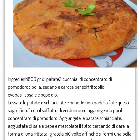
Ingredienti800 gr di patate2 cucchiai di concentrato di
pomodorocipolla, sedano e carota per soffrittoolio
evobasilicosale e pepe q.b.
Lessate le patate e schiacciatele bene. In una padella fate questo
sugo “finto” con il soffritto di verdurine ed aggiungendo poi il
concentrato di pomodoro. Aggiungete le patate schiacciate,
aggiustate di sale e pepe e mescolate il tutto cercando di dare la
forma di una frittata: giratela più volte affinché si formi una bella