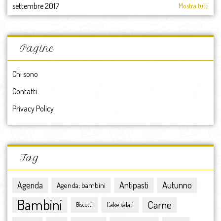
settembre 2017
Mostra tutti
agosto 2017
luglio 2017
giugno 2017
Pagine
maggio 2017
aprile 2017
Chi sono
marzo 2017
Contatti
febbraio 2017
gennaio 2017
Privacy Policy
2017
dicembre 2016
novembre 2016
ottobre 2016
Tag
settembre 2016
agosto 2016
Antipasti
Autunno
Agenda
Agenda; bambini
luglio 2016
Bambini
Carne
giugno 2016
Cake salati
Biscotti
maggio 2016