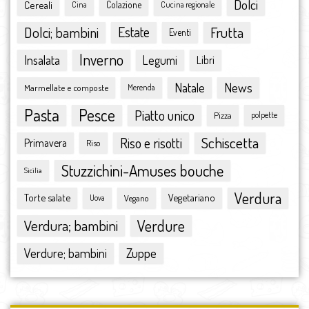
Dolci
Cereali
Colazione
Cina
Cucina regionale
aprile 2016
marzo 2016
Dolci; bambini
Estate
Frutta
Eventi
febbraio 2016
Inverno
Insalata
Legumi
Libri
gennaio 2016
dicembre 2015
Natale
News
Marmellate e composte
Merenda
novembre 2015
Pasta
Pesce
ottobre 2015
Piatto unico
Pizza
polpette
settembre 2015
Schiscetta
Riso e risotti
Primavera
Riso
agosto 2015
luglio 2015
Stuzzichini-Amuses bouche
Sicilia
giugno 2015
Verdura
Torte salate
Vegetariano
Vegano
maggio 2015
Uova
aprile 2015
Verdura; bambini
Verdure
marzo 2015
febbraio 2015
Zuppe
Verdure; bambini
gennaio 2015
dicembre 2014
novembre 2014