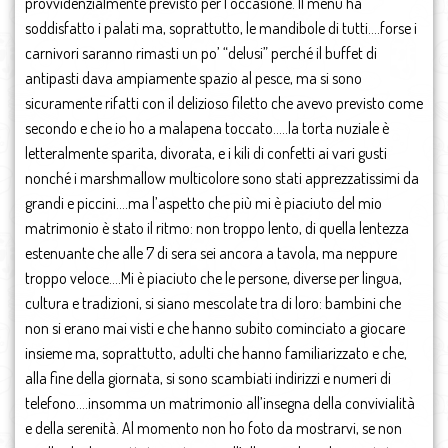
provvidenzialmente previsto per l’occasione. Il menù ha
soddisfatto i palati ma, soprattutto, le mandibole di tutti….forse i
carnivori saranno rimasti un po’ “delusi” perché il buffet di
antipasti dava ampiamente spazio al pesce, ma si sono
sicuramente rifatti con il delizioso filetto che avevo previsto come
secondo e che io ho a malapena toccato…..la torta nuziale è
letteralmente sparita, divorata, e i kili di confetti ai vari gusti
nonché i marshmallow multicolore sono stati apprezzatissimi da
grandi e piccini….ma l’aspetto che più mi è piaciuto del mio
matrimonio è stato il ritmo: non troppo lento, di quella lentezza
estenuante che alle 7 di sera sei ancora a tavola, ma neppure
troppo veloce….Mi è piaciuto che le persone, diverse per lingua,
cultura e tradizioni, si siano mescolate tra di loro: bambini che
non si erano mai visti e che hanno subito cominciato a giocare
insieme ma, soprattutto, adulti che hanno familiarizzato e che,
alla fine della giornata, si sono scambiati indirizzi e numeri di
telefono….insomma un matrimonio all’insegna della convivialità
e della serenità. Al momento non ho foto da mostrarvi, se non