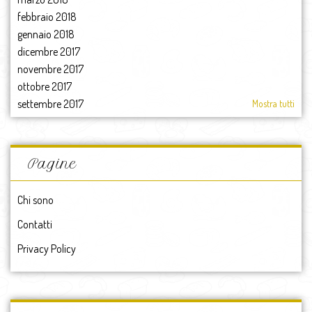
febbraio 2018
gennaio 2018
dicembre 2017
novembre 2017
ottobre 2017
settembre 2017
Mostra tutti
agosto 2017
luglio 2017
giugno 2017
Pagine
maggio 2017
aprile 2017
Chi sono
marzo 2017
Contatti
febbraio 2017
gennaio 2017
Privacy Policy
2017
dicembre 2016
novembre 2016