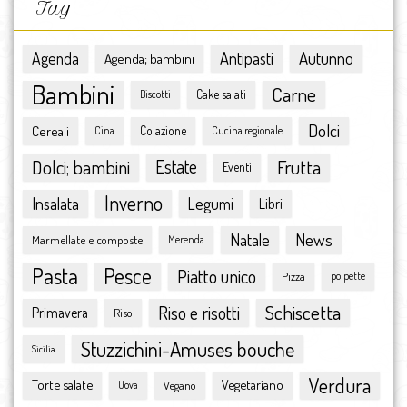
ottobre 2016
Tag
settembre 2016
agosto 2016
Antipasti
Autunno
Agenda
Agenda; bambini
luglio 2016
Bambini
Carne
giugno 2016
Cake salati
Biscotti
maggio 2016
Dolci
Cereali
Colazione
Cina
Cucina regionale
aprile 2016
marzo 2016
Dolci; bambini
Estate
Frutta
Eventi
febbraio 2016
Inverno
Insalata
Legumi
Libri
gennaio 2016
dicembre 2015
Natale
News
Marmellate e composte
Merenda
novembre 2015
Pasta
Pesce
ottobre 2015
Piatto unico
Pizza
polpette
settembre 2015
Schiscetta
Riso e risotti
Primavera
Riso
agosto 2015
luglio 2015
Stuzzichini-Amuses bouche
Sicilia
giugno 2015
Verdura
Torte salate
Vegetariano
Vegano
maggio 2015
Uova