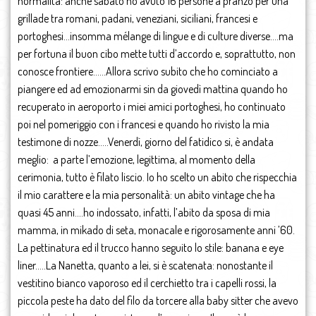
normalità: anche sabato ho avuto 16 persone a pranzo per una
grillade tra romani, padani, veneziani, siciliani, francesi e
portoghesi…insomma mélange di lingue e di culture diverse….ma
per fortuna il buon cibo mette tutti d’accordo e, soprattutto, non
conosce frontiere……Allora scrivo subito che ho cominciato a
piangere ed ad emozionarmi sin da giovedì mattina quando ho
recuperato in aeroporto i miei amici portoghesi, ho continuato
poi nel pomeriggio con i francesi e quando ho rivisto la mia
testimone di nozze…..Venerdì, giorno del fatidico si, è andata
meglio: a parte l’emozione, legittima, al momento della
cerimonia, tutto è filato liscio. Io ho scelto un abito che rispecchia
il mio carattere e la mia personalità: un abito vintage che ha
quasi 45 anni….ho indossato, infatti, l’abito da sposa di mia
mamma, in mikado di seta, monacale e rigorosamente anni ’60.
La pettinatura ed il trucco hanno seguito lo stile: banana e eye
liner…..La Nanetta, quanto a lei, si è scatenata: nonostante il
vestitino bianco vaporoso ed il cerchietto tra i capelli rossi, la
piccola peste ha dato del filo da torcere alla baby sitter che avevo